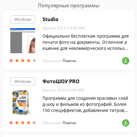
Популярные программы
Studio
Windows
Версия: 2.0.2 (14.96 МБ)
Официально бесплатная программа для
печати фото на документы. Отличное р
ешение для некоммерческого использов
ания.
★
★
★
★
★
★
★
★
★
★
Лицензия:
Платно
ФотоШОУ PRO
Windows
Версия: 26.5 (16.94 МБ)
Программа для создания красивых слай
д-шоу и фильмов из фотографий. Более
150 спецэффектов, добавление титров, з
аставок и анимированных коллажей, соз
★
★
★
★
★
★
★
★
★
★
дание 3D слайд-шоу и многое другое.
Лицензия:
Платно