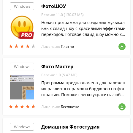
ФотоШОУ
Windows
Версия: 11.0 (130.03 МБ)
Новая программа для создания музыкал
ьных слайд-шоу с красивыми эффектами
переходов. Готовое слайд-шоу можно ко
нвертировать в видео различных форм
★
★
★
★
★
★
★
★
★
★
атов, в том числе для мобильных, YouTu
Лицензия:
Платно
be и HD качества. Возможна запись на D
VD.
Фото Мастер
Windows
Версия: 1.0 (5.47 МБ)
Программа предназначена для наложен
ия различных рамок и бордюров на фот
ографии. Поможет легко украсить любое
фото.
★
★
★
★
★
★
★
★
★
★
Лицензия:
Бесплатно
Домашняя Фотостудия
Windows