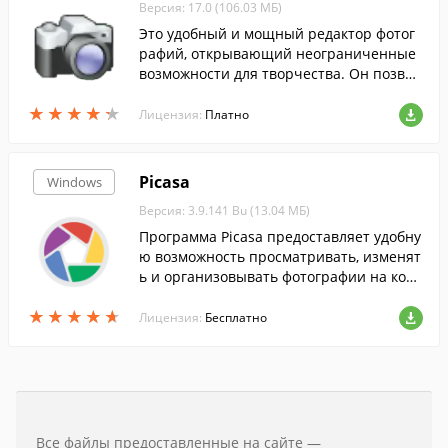
Версия: 17.0 (106.03 МБ)
Это удобный и мощный редактор фотог
рафий, открывающий неограниченные
возможности для творчества. Он позвол
яет быстро улучшать и редактировать ф
★
★
★
★
★
★
★
★
★
★
ото, просматривать слайд-шоу и добавл
Лицензия:
Платно
ять сотни спецэффектов.
Picasa
Windows
Версия: 3.9.141 Bu (13.04 МБ)
Программа Picasa предоставляет удобну
ю возможность просматривать, изменят
ь и организовывать фотографии на ком
пьютере....
★
★
★
★
★
★
★
★
★
★
Лицензия:
Бесплатно
Все файлы предоставленные на сайте —