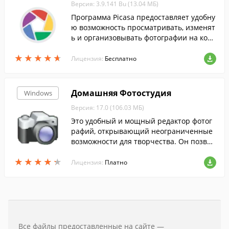
Версия: 3.9.141 Bu (13.04 МБ)
Программа Picasa предоставляет удобну
ю возможность просматривать, изменят
ь и организовывать фотографии на ком
пьютере....
★
★
★
★
★
★
★
★
★
★
Лицензия:
Бесплатно
Домашняя Фотостудия
Windows
Версия: 17.0 (106.03 МБ)
Это удобный и мощный редактор фотог
рафий, открывающий неограниченные
возможности для творчества. Он позвол
яет быстро улучшать и редактировать ф
★
★
★
★
★
★
★
★
★
★
ото, просматривать слайд-шоу и добавл
Лицензия:
Платно
ять сотни спецэффектов.
Все файлы предоставленные на сайте —