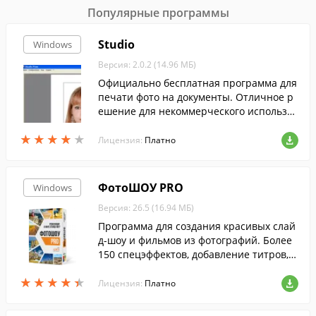
Популярные программы
Studio
Windows
Версия: 2.0.2 (14.96 МБ)
Официально бесплатная программа для
печати фото на документы. Отличное р
ешение для некоммерческого использов
ания.
★
★
★
★
★
★
★
★
★
★
Лицензия:
Платно
ФотоШОУ PRO
Windows
Версия: 26.5 (16.94 МБ)
Программа для создания красивых слай
д-шоу и фильмов из фотографий. Более
150 спецэффектов, добавление титров, з
аставок и анимированных коллажей, соз
★
★
★
★
★
★
★
★
★
★
дание 3D слайд-шоу и многое другое.
Лицензия:
Платно