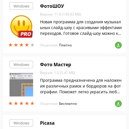
ФотоШОУ
Windows
Версия: 11.0 (130.03 МБ)
Новая программа для создания музыкал
ьных слайд-шоу с красивыми эффектами
переходов. Готовое слайд-шоу можно ко
нвертировать в видео различных форм
★
★
★
★
★
★
★
★
★
★
атов, в том числе для мобильных, YouTu
Лицензия:
Платно
be и HD качества. Возможна запись на D
VD.
Фото Мастер
Windows
Версия: 1.0 (5.47 МБ)
Программа предназначена для наложен
ия различных рамок и бордюров на фот
ографии. Поможет легко украсить любое
фото.
★
★
★
★
★
★
★
★
★
★
Лицензия:
Бесплатно
Picasa
Windows