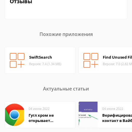
Отзывы
Похожие приложения
SwiftSearch
Find Unused Fi
Версия: 7.4 (1.34 МБ)
Версия: 7.0 (2.82 М
Актуальные статьи
04 июня 2022
04 июня 2022
Гугл хром не
Верифициров
открывает
контакт в Вай
страницы
что это значит