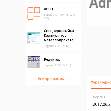
АРГО
Версия: 7.1.7104 (870.15
МБ)
Спецнержавейка
Калькулятор
металлопроката
Версия: V.3 (1.76 МБ)
Редуктор
Версия: 1.0 (9.77 МБ)
Все программы →
Характери
Версия
2017.06.2