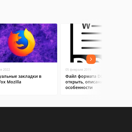
ая 2022
05 февраля 2019
уальные закладки в
Файл формата DOC: чем
fox Mozilla
открыть, описание,
особенности