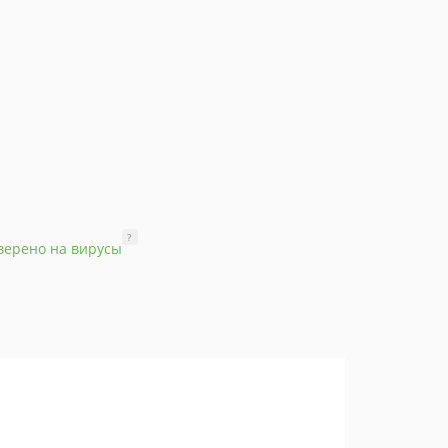
?
верено на вирусы