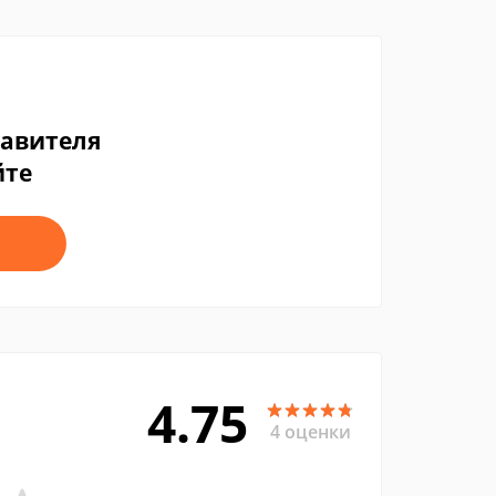
тавителя
йте
4.75
4 оценки