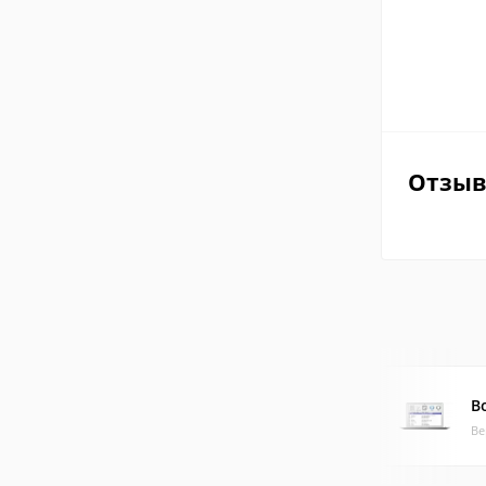
Отзы
B
Ве