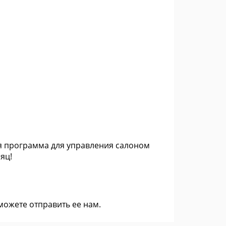
я программа для управления салоном
яц!
 можете
отправить ее нам
.