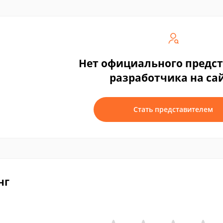
Нет официального предс
разработчика на са
Стать представителем
нг