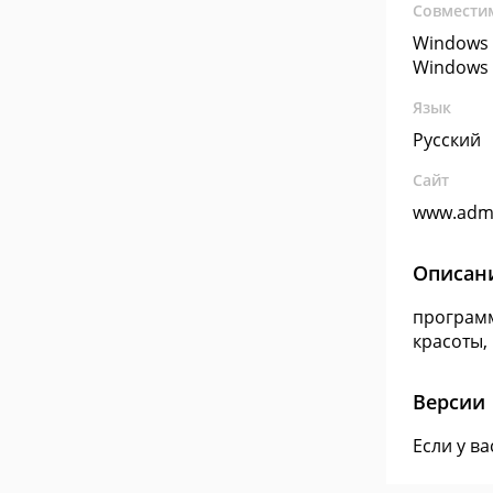
Совмести
Windows 
Windows 
Язык
Русский
Сайт
www.admi
Описан
программ
красоты,
Версии
Если у в