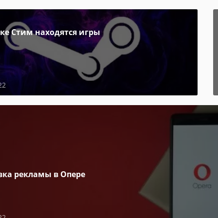
пке Стим находятся игры
22
вка рекламы в Опере
22