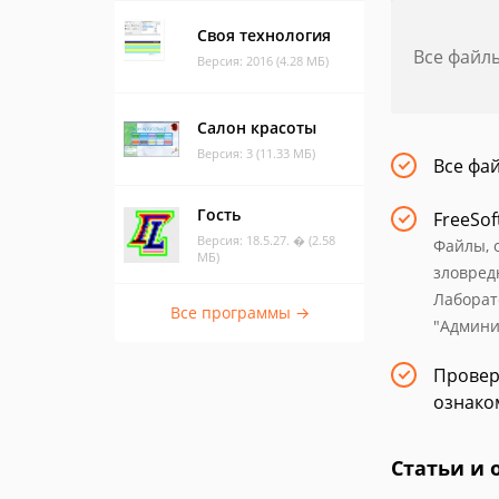
Своя технология
Все файл
Версия: 2016 (4.28 МБ)
Салон красоты
Версия: 3 (11.33 МБ)
Все фа
Гость
FreeSof
Версия: 18.5.27. � (2.58
Файлы, 
МБ)
зловред
Лаборат
Все программы →
"Админи
Провер
ознако
Статьи и 