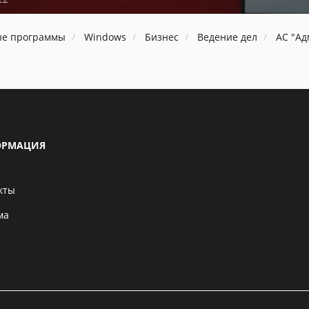
ые программы
Windows
Бизнес
Ведение дел
АС "Ад
РМАЦИЯ
кты
ма