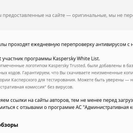
ы предоставленные на сайте — оригинальные, мы не пе
йлы проходят ежедневную перепроверку антивирусом с 
t участник программы Kaspersky White List.
отмеченные логотипом Kaspersky Trusted, были добавлены в базу
ных кодов. Гарантируем, что Вы скачиваете неизмененные коп
ории Касперского для тестирования. Можете быть уверены — на
стративная комиссия" без вирусов.
яем ссылки на сайты авторов, тем не менее перед загру
миться с отзывами о программе АС "Административная к
обзоры