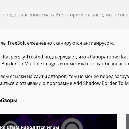
ы предоставленные на сайте — оригинальные, мы не пе
йлы FreeSoft ежедневно сканируются антивирусом.
п Kaspersky Trusted подтверждает, что «Лаборатория Ка
Border To Multiple Images и пометила его, как безопасн
яем ссылки на сайты авторов, тем не менее перед загру
миться с отзывами о программе Add Shadow Border To Mul
обзоры
пке Стим находятся игры