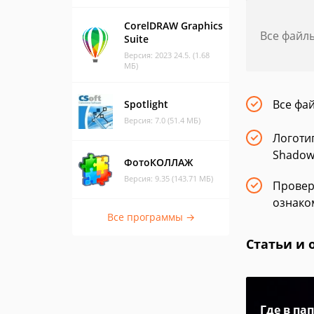
CorelDRAW Graphics
Все файл
Suite
Версия: 2023 24.5. (1.68
МБ)
Все фа
Spotlight
Версия: 7.0 (51.4 МБ)
Логоти
Shadow 
ФотоКОЛЛАЖ
Версия: 9.35 (143.71 МБ)
Провер
ознако
Все программы →
Статьи и 
Где в па