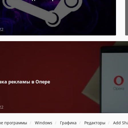
22
вка рекламы в Опере
22
ые программы
Windows
Графика
Редакторы
Add Sha