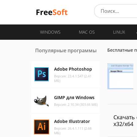
WINDOWS
MAC OS
LINUX
Популярные программы
Бесплатные 
Adobe Photoshop
Версия: 23.4.1.547 (2.41
МБ)
GIMP для Windows
Версия: 2.10.34 (303.66 МБ)
Скачать 
Adobe Illustrator
x32/x64
Версия: 26.4.1.111 (2.68
МБ)