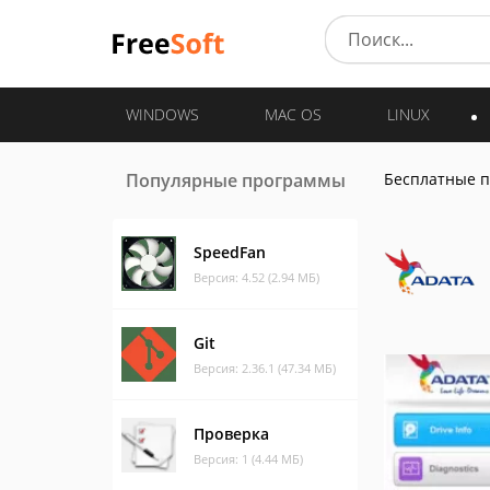
WINDOWS
MAC OS
LINUX
Популярные программы
Бесплатные 
SpeedFan
Версия: 4.52 (2.94 МБ)
Git
Версия: 2.36.1 (47.34 МБ)
Проверка
Версия: 1 (4.44 МБ)