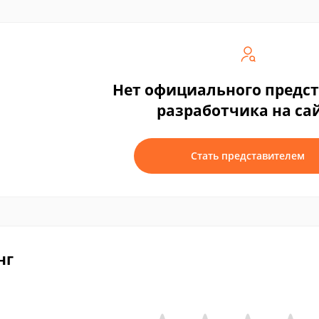
Нет официального предс
разработчика на са
Стать представителем
нг