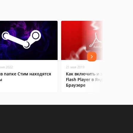
юня 2022
21 мая 2019
 в папке Стим находятся
Как включить и запустить
ы
Flash Player в Яндекс
Браузере