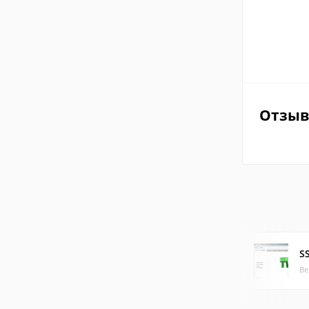
Отзы
S
Ве