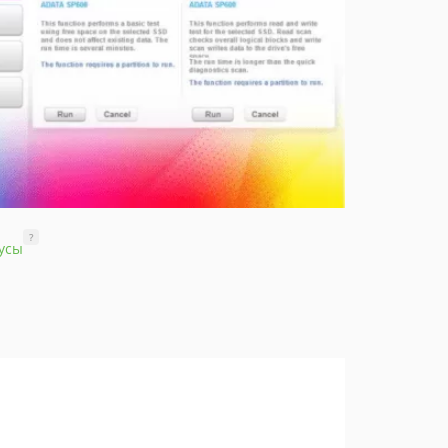
?
усы