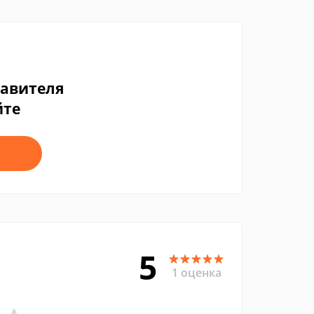
тавителя
йте
5
1 оценка