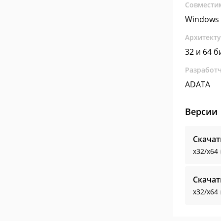
Совмести
Windows 
Архитект
32 и 64 б
Разработ
ADATA
Версии
Скачат
x32/x64
Скачат
x32/x64