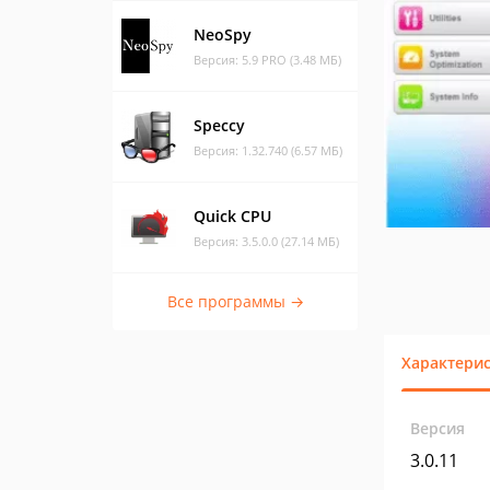
NeoSpy
Версия: 5.9 PRO (3.48 МБ)
Speccy
Версия: 1.32.740 (6.57 МБ)
Quick CPU
Версия: 3.5.0.0 (27.14 МБ)
Все программы →
Характери
Версия
3.0.11