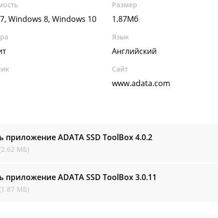
мость
Размер
7, Windows 8, Windows 10
1.87Мб
ура
Язык
ит
Английский
чик
Сайт
www.adata.com
ь приложение ADATA SSD ToolBox
4.0.2
(2.62 МБ)
ь приложение ADATA SSD ToolBox
3.0.11
(1.87 МБ)