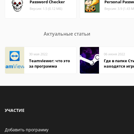
Password Checker
Personal Pass
Версия: 1.5 (0.12 МБ)
Версия: 3.9 (1.43 М
Актуальные статьи
30 мая 2022
06 июня 2022
Teamviewer: что это
Где в папке С
за программа
находятся иг
УЧАСТИЕ
Добавить программу