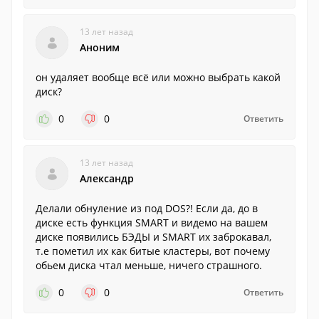
13 лет назад
Аноним
он удаляет вообще всё или можно выбрать какой
диск?
0
0
Ответить
13 лет назад
Александр
Делали обнуление из под DOS?! Если да, до в
диске есть функция SMART и видемо на вашем
диске появились БЭДЫ и SMART их заброкавал,
т.е пометил их как битые кластеры, вот почему
обьем диска чтал меньше, ничего страшного.
0
0
Ответить