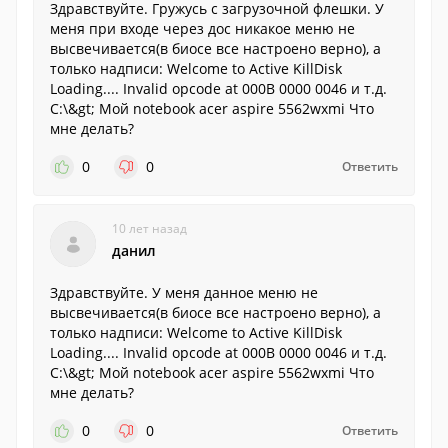
Здравствуйте. Гружусь с загрузочной флешки. У
меня при входе через дос никакое меню не
высвечивается(в биосе все настроено верно), а
только надписи: Welcome to Active KillDisk
Loading.... Invalid opcode at 000B 0000 0046 и т.д.
C:\&gt; Мой notebook acer aspire 5562wxmi Что
мне делать?
0
0
Ответить
10 лет назад
данил
Здравствуйте. У меня данное меню не
высвечивается(в биосе все настроено верно), а
только надписи: Welcome to Active KillDisk
Loading.... Invalid opcode at 000B 0000 0046 и т.д.
C:\&gt; Мой notebook acer aspire 5562wxmi Что
мне делать?
0
0
Ответить