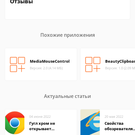
Отзывы
Похожие приложения
MediaMouseControl
BeautyClipboa
Версия: 2.0 (4.14 МБ)
Версия: 1.0 (2.09 М
Актуальные статьи
04 июня 2022
20 мая 2022
Гугл хром не
Свойства
открывает
обозревателя
страницы
Internet Explor