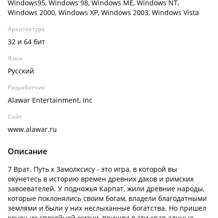
Windows95, Windows 98, Windows ME, Windows NT,
Windows 2000, Windows XP, Windows 2003, Windows Vista
Архитектура
32 и 64 бит
Язык
Русский
Разработчик
Alawar Entertainment, Inc
Сайт
www.alawar.ru
Описание
7 Врат. Путь к Замолксису - это игра, в которой вы
окунетесь в историю времен древних даков и римских
завоевателей. У подножья Карпат, жили древние народы,
которые поклонялись своим богам, владели благодатными
землями и были у них неслыханные богатства. Но пришел
конец их спокойной жизни, пришли в эти края алчные