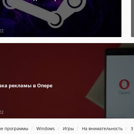
22
вка рекламы в Опере
22
ые программы
Windows
Игры
На внимательность
3