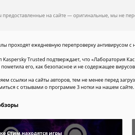
ы предоставленные на сайте — оригинальные, мы не пе
йлы проходят ежедневную перепроверку антивирусом с 
п Kaspersky Trusted подтверждает, что «Лаборатория Ка
 пометила его, как безопасное и не содержащее вирусов
яем ссылки на сайты авторов, тем не менее перед загру
миться с отзывами о программе 3 нотки на нашем сайте.
обзоры
пке Стим находятся игры