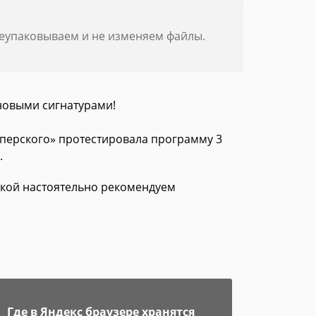
реупаковываем и не изменяем файлы.
новыми сигнатурами!
сперского» протестировала программу 3
.
зкой настоятельно рекомендуем
Где в Яндекс браузере хранятся