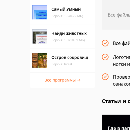
Самый Умный
Все файл
Версия: 1.6 (0.72 МБ)
Найди животных
Версия: 1.0 (10.69 МБ)
Все фа
Логоти
Остров сокровищ
нотки и
Версия: latest
Провер
Все программы →
ознако
Статьи и 
Где в па