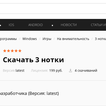
IOS
ANDROID
НОВОСТИ
СТАТЬИ 
программы
Windows
Игры
На внимательность
3 нотк
Скачать 3 нотки
Версия:
latest
Лицензия:
199 руб.
4 скачиваний
разработчика (Версия: latest)