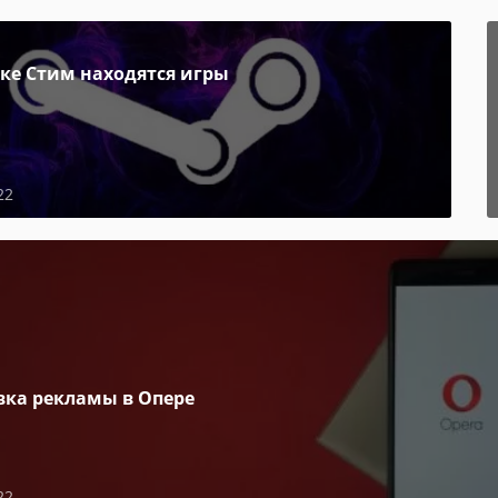
пке Стим находятся игры
22
вка рекламы в Опере
22