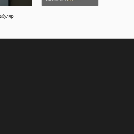
абуляр