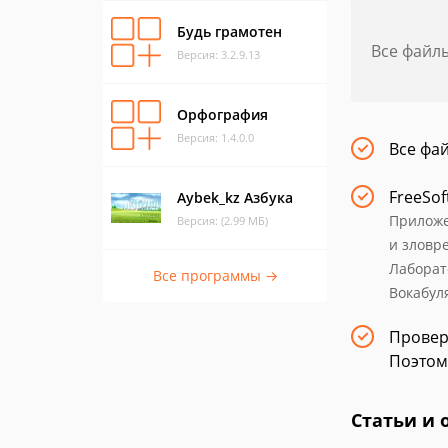
Будь грамотен
Все файл
Версия: 3.2.9.13
Орфография
Версия: 1.4.0.0
Все фа
FreeSof
Aybek_kz Азбука
Приложе
Версия: (2.99 МБ)
и зловр
Лаборат
Все программы →
Вокабул
Провер
Поэтом
Статьи и 