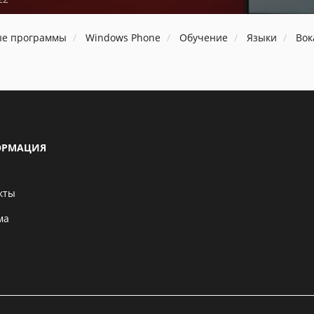
ые программы
Windows Phone
Обучение
Языки
Вок
РМАЦИЯ
кты
ма