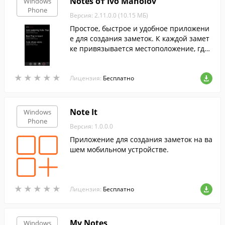
Notes от Ivo Manolov
Windows
Phone
Версия: 2.11.0.0 (10.15 МБ)
Простое, быстрое и удобное приложени
е для создания заметок. К каждой замет
ке привязывается местоположение, где
она была создана.
★
★
★
★
★
★
★
★
★
★
Лицензия:
Бесплатно
Note It
Windows
Phone
Версия: 1.0.0.0
Приложение для создания заметок на ва
шем мобильном устройстве.
★
★
★
★
★
★
★
★
★
★
Лицензия:
Бесплатно
My Notes
Windows