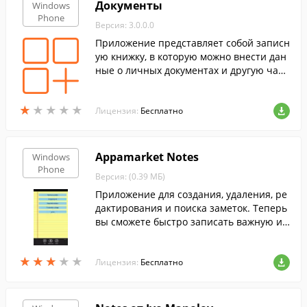
Документы
Windows
Phone
Версия: 3.0.0.0
Приложение представляет собой записн
ую книжку, в которую можно внести дан
ные о личных документах и другую част
о используемую информацию.
★
★
★
★
★
★
★
★
★
★
Лицензия:
Бесплатно
Appamarket Notes
Windows
Phone
Версия: (0.39 МБ)
Приложение для создания, удаления, ре
дактирования и поиска заметок. Теперь
вы сможете быстро записать важную ин
формацию, не тратя время на поиск бум
аги и ручки.
★
★
★
★
★
★
★
★
★
★
Лицензия:
Бесплатно