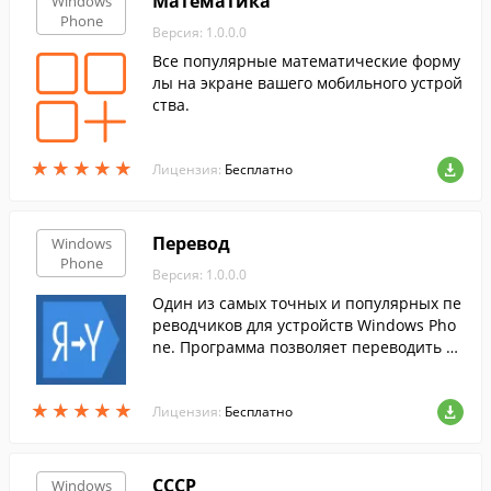
Математика
Windows
Phone
Версия: 1.0.0.0
Все популярные математические форму
лы на экране вашего мобильного устрой
ства.
★
★
★
★
★
★
★
★
★
★
Лицензия:
Бесплатно
Перевод
Windows
Phone
Версия: 1.0.0.0
Один из самых точных и популярных пе
реводчиков для устройств Windows Pho
ne. Программа позволяет переводить о
нлайн с 30 языков, при этом с семи сам
ых популярных языков в режиме оффла
★
★
★
★
★
★
★
★
★
★
йн.
Лицензия:
Бесплатно
СССР
Windows