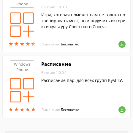
Phone
Версия: 1.8.0.0
Игра, которая поможет вам не только по
тренировать мозг, но и подучить истори
ю и культуру Советского Союза.
★
★
★
★
★
★
★
★
★
★
Лицензия:
Бесплатно
Расписание
Windows
Phone
Версия: 1.0.0.1
Расписание пар, для всех групп КузГТУ.
★
★
★
★
★
★
★
★
★
★
Лицензия:
Бесплатно