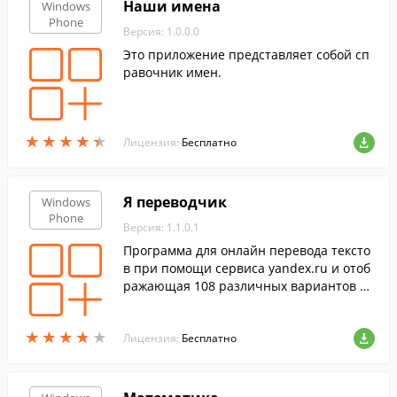
Наши имена
Windows
Phone
Версия: 1.0.0.0
Это приложение представляет собой сп
равочник имен.
★
★
★
★
★
★
★
★
★
★
Лицензия:
Бесплатно
Я переводчик
Windows
Phone
Версия: 1.1.0.1
Программа для онлайн перевода тексто
в при помощи сервиса yandex.ru и отоб
ражающая 108 различных вариантов пе
ревода.
★
★
★
★
★
★
★
★
★
★
Лицензия:
Бесплатно