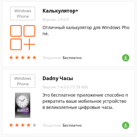
Калькулятор+
Windows
Phone
Версия: 2.8.0.0
Отличный калькулятор для Windows Pho
ne.
★
★
★
★
★
★
★
★
★
★
Лицензия:
Бесплатно
Dadny Часы
Windows
Phone
Версия: 1.4.0.0 (15.58 МБ)
Это бесплатное приложение способно п
ревратить ваше мобильное устройство
в великолепные цифровые часы.
★
★
★
★
★
★
★
★
★
★
Лицензия:
Бесплатно