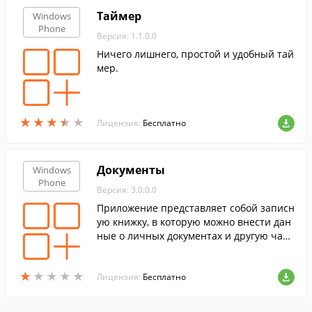
Таймер
Windows
Phone
Версия: 1.1.0.0
Ничего лишнего, простой и удобный тай
мер.
★
★
★
★
★
★
★
★
★
★
Лицензия:
Бесплатно
Документы
Windows
Phone
Версия: 3.0.0.0
Приложение представляет собой записн
ую книжку, в которую можно внести дан
ные о личных документах и другую част
о используемую информацию.
★
★
★
★
★
★
★
★
★
★
Лицензия:
Бесплатно