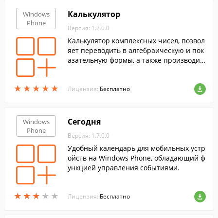
Калькулятор
Windows
Phone
Версия: 1.2.0.0
Калькулятор комплексных чисел, позвол
яет переводить в алгебраическую и пок
азательную формы, а также производит
ь над ними действия: сложение, вычита
ние, умножение, деление.
★
★
★
★
★
★
★
★
★
★
Лицензия:
Бесплатно
Сегодня
Windows
Phone
Версия: 1.7.0.0
Удобный календарь для мобильных устр
ойств на Windows Phone, обладающий ф
ункцией управления событиями.
★
★
★
★
★
★
★
★
★
★
Лицензия:
Бесплатно