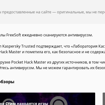
ы предоставленные на сайте — оригинальные, мы не пе
йлы FreeSoft ежедневно сканируются антивирусом.
п Kaspersky Trusted подтверждает, что «Лаборатория К
Hack Master и пометила его, как безопасное и не содерж
рузке Pocket Hack Master из других источников, в том ч
йтесь антивирусом. Мы не можем гарантировать их безо
обзоры
пке Стим находятся игры