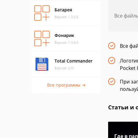
Батарея
Все файл
Версия: 1.3.6.0
Фонарик
Версия: 1.4.4.0
Все фа
Логоти
Total Commander
Pocket 
Версия: 2.51
При заг
Все программы →
пользу
Статьи и 
Где в па