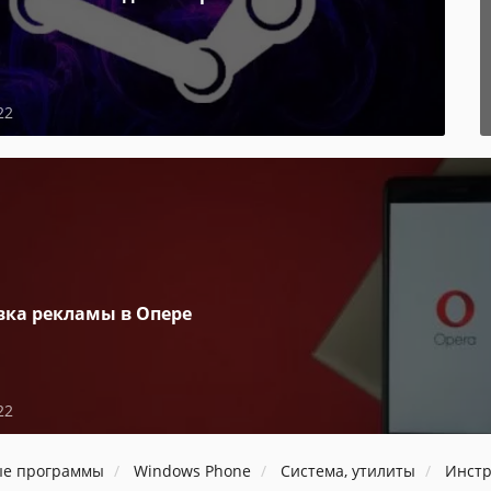
22
вка рекламы в Опере
22
ые программы
Windows Phone
Система, утилиты
Инст