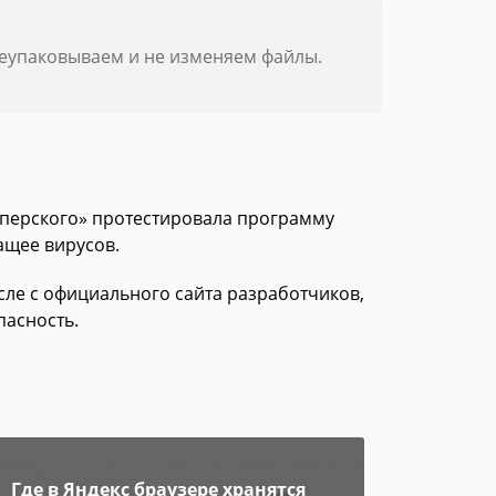
реупаковываем и не изменяем файлы.
асперского» протестировала программу
ащее вирусов.
исле с официального сайта разработчиков,
пасность.
Где в Яндекс браузере хранятся