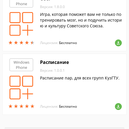
Phone
Версия: 1.8.0.0
Игра, которая поможет вам не только по
тренировать мозг, но и подучить истори
ю и культуру Советского Союза.
★
★
★
★
★
★
★
★
★
★
Лицензия:
Бесплатно
Расписание
Windows
Phone
Версия: 1.0.0.1
Расписание пар, для всех групп КузГТУ.
★
★
★
★
★
★
★
★
★
★
Лицензия:
Бесплатно