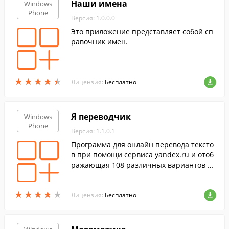
Наши имена
Windows
Phone
Версия: 1.0.0.0
Это приложение представляет собой сп
равочник имен.
★
★
★
★
★
★
★
★
★
★
Лицензия:
Бесплатно
Я переводчик
Windows
Phone
Версия: 1.1.0.1
Программа для онлайн перевода тексто
в при помощи сервиса yandex.ru и отоб
ражающая 108 различных вариантов пе
ревода.
★
★
★
★
★
★
★
★
★
★
Лицензия:
Бесплатно