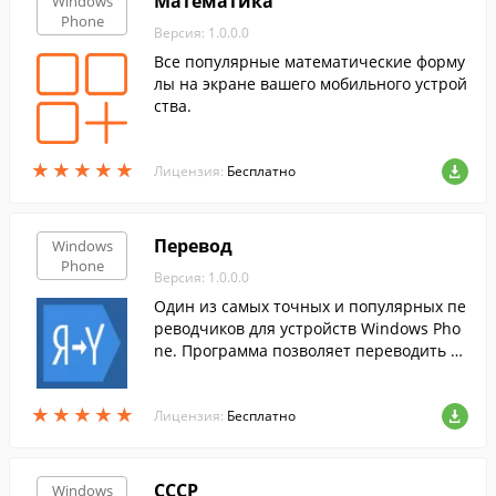
Математика
Windows
Phone
Версия: 1.0.0.0
Все популярные математические форму
лы на экране вашего мобильного устрой
ства.
★
★
★
★
★
★
★
★
★
★
Лицензия:
Бесплатно
Перевод
Windows
Phone
Версия: 1.0.0.0
Один из самых точных и популярных пе
реводчиков для устройств Windows Pho
ne. Программа позволяет переводить о
нлайн с 30 языков, при этом с семи сам
ых популярных языков в режиме оффла
★
★
★
★
★
★
★
★
★
★
йн.
Лицензия:
Бесплатно
СССР
Windows