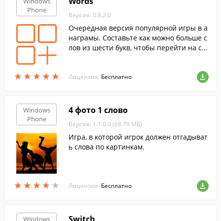
Words
Windows
Phone
Версия: 0.8.2.0
Очередная версия популярной игры в а
награмы. Составьте как можно больше с
лов из шести букв, чтобы перейти на сл
едующий уровень.
★
★
★
★
★
★
★
★
★
★
Лицензия:
Бесплатно
4 фото 1 слово
Windows
Phone
Версия: 1.1.0.0 (68.79 МБ)
Игра, в которой игрок должен отгадыват
ь слова по картинкам.
★
★
★
★
★
★
★
★
★
★
Лицензия:
Бесплатно
Switch
Windows