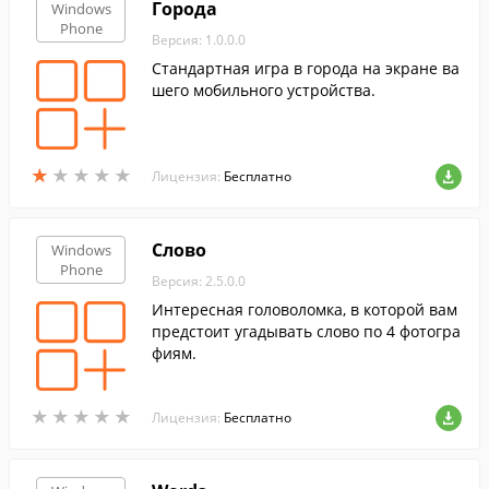
Города
Windows
Phone
Версия: 1.0.0.0
Стандартная игра в города на экране ва
шего мобильного устройства.
★
★
★
★
★
★
★
★
★
★
Лицензия:
Бесплатно
Слово
Windows
Phone
Версия: 2.5.0.0
Интересная головоломка, в которой вам
предстоит угадывать слово по 4 фотогра
фиям.
★
★
★
★
★
★
★
★
★
★
Лицензия:
Бесплатно