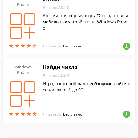
Phone
Версия: 2.0.1.0
Английская версия игры "Сто одно" для
мобильных устройств на Windows Phon
e.
★
★
★
★
★
★
★
★
★
★
Лицензия:
Бесплатно
Найди числа
Windows
Phone
Версия: 2.0.0.4
Игра, в которой вам необходимо найти в
се числа от 1 до 90.
★
★
★
★
★
★
★
★
★
★
Лицензия:
Бесплатно