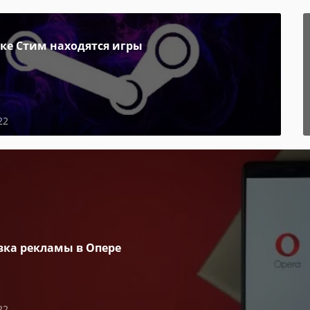
пке Стим находятся игры
22
вка рекламы в Опере
22