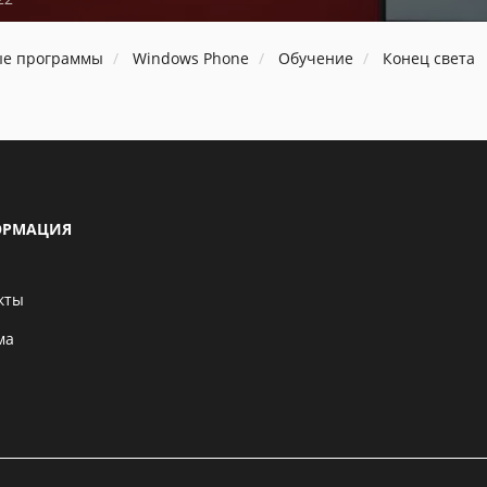
ые программы
Windows Phone
Обучение
Конец света
РМАЦИЯ
кты
ма