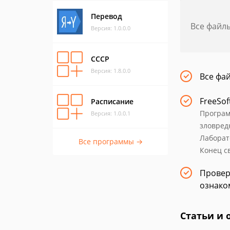
Перевод
Все файл
Версия: 1.0.0.0
СССР
Версия: 1.8.0.0
Все фа
FreeSof
Расписание
Програм
Версия: 1.0.0.1
зловред
Лаборат
Все программы →
Конец св
Провер
ознако
Статьи и 