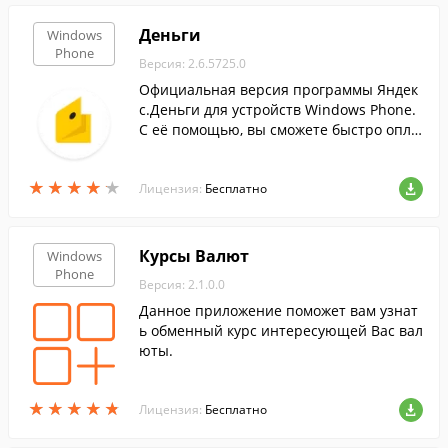
Деньги
Windows
Phone
Версия: 2.6.5725.0
Официальная версия программы Яндек
с.Деньги для устройств Windows Phone.
С её помощью, вы сможете быстро опла
чивать разные услуги и управлять коше
льками при помощи своего мобильного
★
★
★
★
★
★
★
★
★
★
устройства.
Лицензия:
Бесплатно
Курсы Валют
Windows
Phone
Версия: 2.1.0.0
Данное приложение поможет вам узнат
ь обменный курс интересующей Вас вал
юты.
★
★
★
★
★
★
★
★
★
★
Лицензия:
Бесплатно