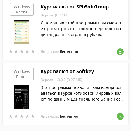
Курс валют от SPbSoftGroup
Windows
Phone
Версия: (0.77 МБ)
С помощью этой программы вы сможет
е просматривать стоимость денежных е
диниц разных стран в рублях.
★
★
★
★
★
★
★
★
★
★
Лицензия:
Бесплатно
Курс валют от Softkey
Windows
Phone
Версия: 1.0.0.0 (0.27 МБ)
Эта программа позволит вам всегда ост
аваться в курсе котировок мировых вал
ют по данным Центрального Банка Росс
ийской Федерации.
★
★
★
★
★
★
★
★
★
★
Лицензия:
Бесплатно