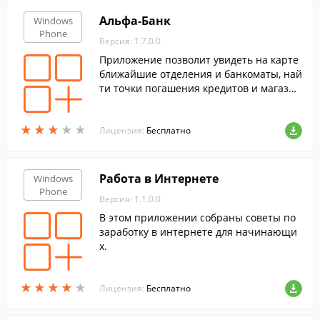
Альфа-Банк
Windows
Phone
Версия: 1.7.0.0
Приложение позволит увидеть на карте
ближайшие отделения и банкоматы, най
ти точки погашения кредитов и магазин
ы, где можно получить скидки по банков
ским картам.
★
★
★
★
★
★
★
★
★
★
Лицензия:
Бесплатно
Работа в Интернете
Windows
Phone
Версия: 1.1.0.0
В этом приложении собраны советы по
заработку в интернете для начинающи
х.
★
★
★
★
★
★
★
★
★
★
Лицензия:
Бесплатно