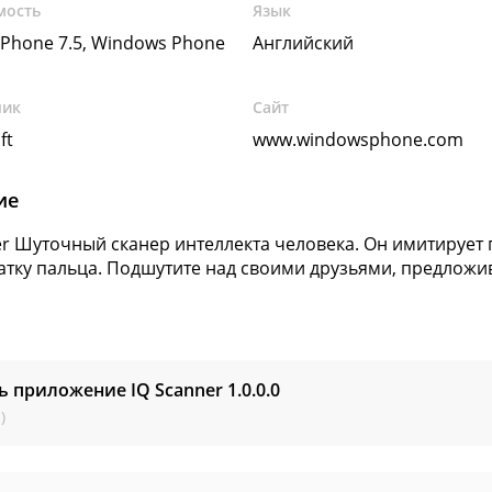
мость
Язык
Phone 7.5, Windows Phone
Английский
чик
Сайт
ft
www.windowsphone.com
ие
er Шуточный сканер интеллекта человека. Он имитирует
атку пальца. Подшутите над своими друзьями, предложив
ь приложение IQ Scanner
1.0.0.0
)