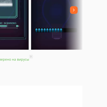
?
верено на вирусы