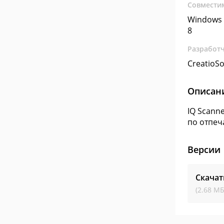
Совмести
Windows 
8
Разработ
CreatioSo
Описан
IQ Scann
по отпеч
Версии
Скачат
(2.68 МБ