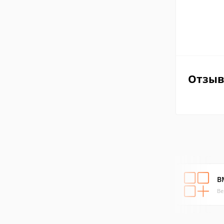
Отзы
B
Ве