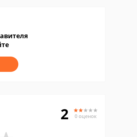
тавителя
йте
2
0 оценок