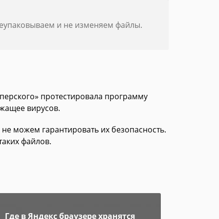
реупаковываем и не изменяем файлы.
асперского» протестировала программу
ржащее вирусов.
 не можем гарантировать их безопасность.
таких файлов.
Где в Яндекс браузере хранятся