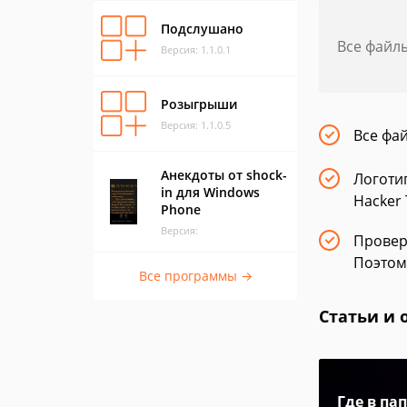
Подслушано
Все файл
Версия: 1.1.0.1
Розыгрыши
Версия: 1.1.0.5
Все фа
Анекдоты от shock-
Логоти
in для Windows
Hacker 
Phone
Версия:
Провер
Поэтом
Все программы →
Статьи и 
Где в па