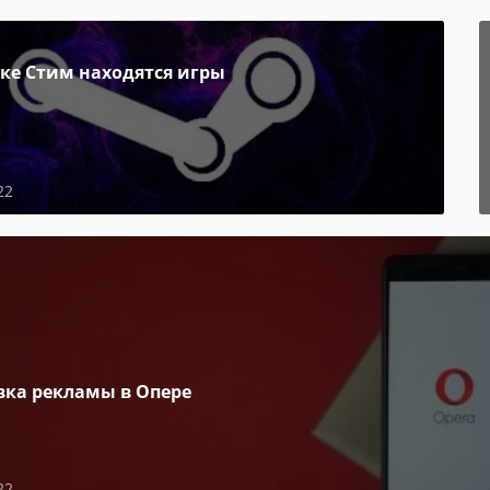
пке Стим находятся игры
22
вка рекламы в Опере
22