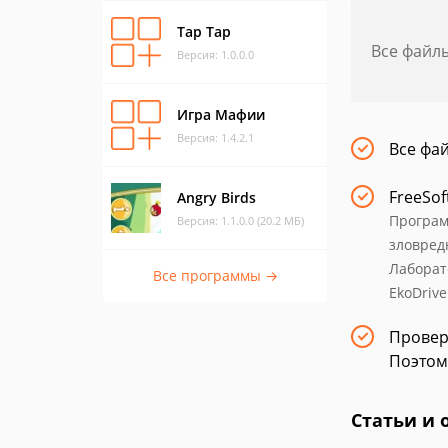
Tap Tap
Все файл
Версия: 1.0.0.0
Игра Мафии
Версия: 1.4.2.1
Все фа
FreeSof
Angry Birds
Програм
Версия: 1.1.0.0 (20.2 МБ)
зловред
Лаборат
Все программы →
EkoDrive
Провер
Поэтом
Статьи и 