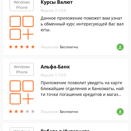
Курсы Валют
Windows
Phone
Версия: 2.1.0.0
Данное приложение поможет вам узнат
ь обменный курс интересующей Вас вал
юты.
★
★
★
★
★
★
★
★
★
★
Лицензия:
Бесплатно
Альфа-Банк
Windows
Phone
Версия: 1.7.0.0
Приложение позволит увидеть на карте
ближайшие отделения и банкоматы, най
ти точки погашения кредитов и магазин
ы, где можно получить скидки по банков
ским картам.
★
★
★
★
★
★
★
★
★
★
Лицензия:
Бесплатно