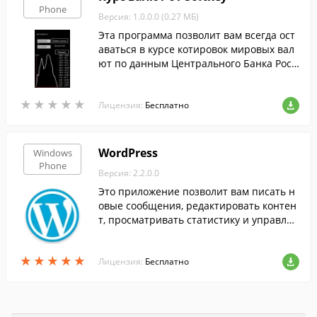
Phone
Версия: 1.0.0.0 (0.27 МБ)
Эта программа позволит вам всегда ост
аваться в курсе котировок мировых вал
ют по данным Центрального Банка Росс
ийской Федерации.
★
★
★
★
★
★
★
★
★
★
Лицензия:
Бесплатно
WordPress
Windows
Phone
Версия: 2.2.0.0
Это приложение позволит вам писать н
овые сообщения, редактировать контен
т, просматривать статистику и управлят
ь комментариями для Вашего сайта на
WordPress.
★
★
★
★
★
★
★
★
★
★
Лицензия:
Бесплатно