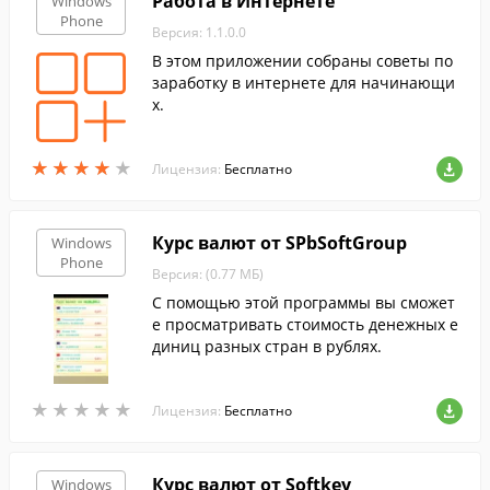
Работа в Интернете
Windows
Phone
Версия: 1.1.0.0
В этом приложении собраны советы по
заработку в интернете для начинающи
х.
★
★
★
★
★
★
★
★
★
★
Лицензия:
Бесплатно
Курс валют от SPbSoftGroup
Windows
Phone
Версия: (0.77 МБ)
С помощью этой программы вы сможет
е просматривать стоимость денежных е
диниц разных стран в рублях.
★
★
★
★
★
★
★
★
★
★
Лицензия:
Бесплатно
Курс валют от Softkey
Windows