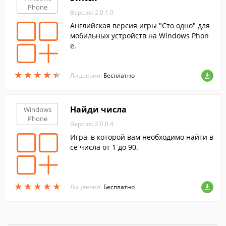
Phone
Версия: 2.0.1.0
Английская версия игры "Сто одно" для
мобильных устройств на Windows Phon
e.
★
★
★
★
★
★
★
★
★
★
Лицензия:
Бесплатно
Найди числа
Windows
Phone
Версия: 2.0.0.4
Игра, в которой вам необходимо найти в
се числа от 1 до 90.
★
★
★
★
★
★
★
★
★
★
Лицензия:
Бесплатно