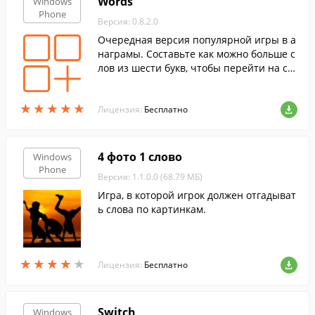
Words
Windows
Phone
Версия: 0.8.2.0
Очередная версия популярной игры в а
награмы. Составьте как можно больше с
лов из шести букв, чтобы перейти на сл
едующий уровень.
★
★
★
★
★
★
★
★
★
★
Лицензия:
Бесплатно
4 фото 1 слово
Windows
Phone
Версия: 1.1.0.0 (68.79 МБ)
Игра, в которой игрок должен отгадыват
ь слова по картинкам.
★
★
★
★
★
★
★
★
★
★
Лицензия:
Бесплатно
Switch
Windows