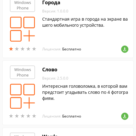
Города
Windows
Phone
Версия: 1.0.0.0
Стандартная игра в города на экране ва
шего мобильного устройства.
★
★
★
★
★
★
★
★
★
★
Лицензия:
Бесплатно
Слово
Windows
Phone
Версия: 2.5.0.0
Интересная головоломка, в которой вам
предстоит угадывать слово по 4 фотогра
фиям.
★
★
★
★
★
★
★
★
★
★
Лицензия:
Бесплатно