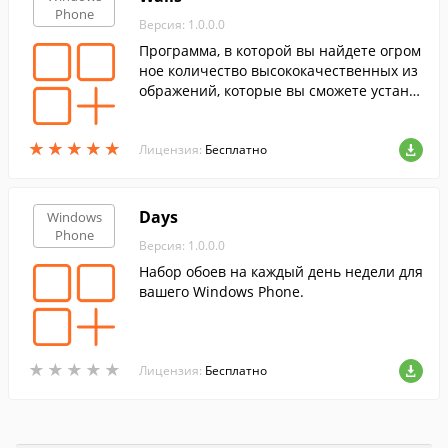
Phone
Версия: 1.0.0.0
Программа, в которой вы найдете огром
ное количество высококачественных из
ображений, которые вы сможете устано
вить в качестве обоев рабочего стола н
а своем мобильном устройстве.
★
★
★
★
★
★
★
★
★
★
Лицензия:
Бесплатно
Days
Windows
Phone
Версия: 1.0.0.0
Набор обоев на каждый день недели для
вашего Windows Phone.
★
★
★
★
★
★
★
★
★
★
Лицензия:
Бесплатно