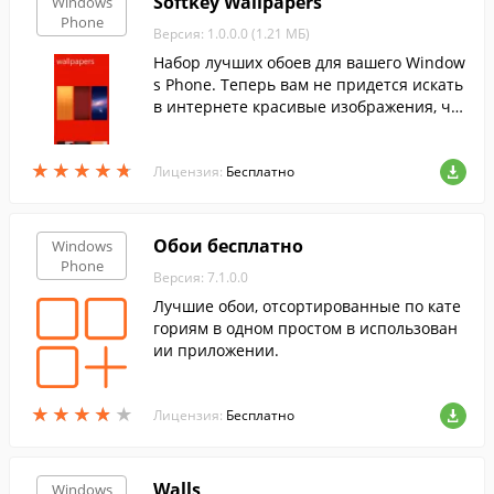
Softkey Wallpapers
Windows
Phone
Версия: 1.0.0.0 (1.21 МБ)
Набор лучших обоев для вашего Window
s Phone. Теперь вам не придется искать
в интернете красивые изображения, чт
обы установить их как обои: всё будет у
вас под рукой.
★
★
★
★
★
★
★
★
★
★
Лицензия:
Бесплатно
Обои бесплатно
Windows
Phone
Версия: 7.1.0.0
Лучшие обои, отсортированные по кате
гориям в одном простом в использован
ии приложении.
★
★
★
★
★
★
★
★
★
★
Лицензия:
Бесплатно
Walls
Windows