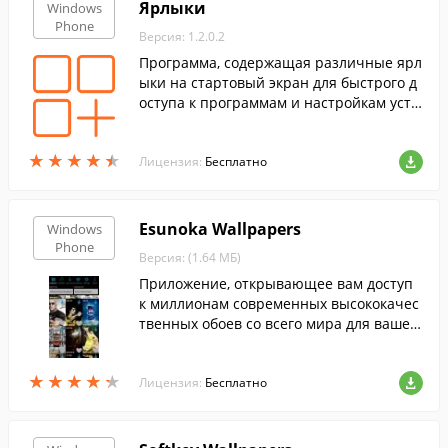
Ярлыки
Windows
Phone
Версия: 1.2.0.2
Программа, содержащая различные ярл
ыки на стартовый экран для быстрого д
оступа к программам и настройкам устр
ойства.
★
★
★
★
★
★
★
★
★
★
Лицензия:
Бесплатно
Esunoka Wallpapers
Windows
Phone
Версия: (1.64 МБ)
Приложение, открывающее вам доступ
к миллионам современных высококачес
твенных обоев со всего мира для вашег
о мобильного устройства. Обои доступн
ы оффлайн.
★
★
★
★
★
★
★
★
★
★
Лицензия:
Бесплатно