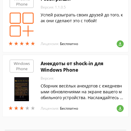
Phone
Версия: 1.1.0.5
Успей разыграть своих друзей до того, к
ак они сделают это с тобой!
★
★
★
★
★
★
★
★
★
★
Лицензия:
Бесплатно
Анекдоты от shock-in для
Windows
Phone
Windows Phone
Версия:
Сборник весёлых анекдотов с ежедневн
ыми обновлениями на экране вашего м
обильного устройства. Наслаждайтесь ч
тением самых смешных анекдотов в лю
★
★
★
★
★
★
★
★
★
★
Лицензия:
Бесплатно
бом месте и в любое время.