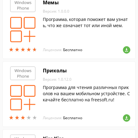
Мемы
Windows
Phone
Версия: 1.0.0.0
Программа, которая поможет вам узнат
ь, что же означает тот или иной мем.
★
★
★
★
★
★
★
★
★
★
Лицензия:
Бесплатно
Приколы
Windows
Phone
Версия: 1.0.12.0
Программа для чтения различных прик
олов на вашем мобильном устройстве. С
качайте бесплатно на freesoft.ru!
★
★
★
★
★
★
★
★
★
★
Лицензия:
Бесплатно