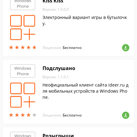
Kiss Kiss
Windows
Phone
Версия: 1.0.0.0
Электронный вариант игры в бутылочк
у.
★
★
★
★
★
★
★
★
★
★
Лицензия:
Бесплатно
Подслушано
Windows
Phone
Версия: 1.1.0.1
Неофициальный клиент сайта ideer.ru д
ля мобильных устройств а Windows Pho
ne.
★
★
★
★
★
★
★
★
★
★
Лицензия:
Бесплатно
Розыгрыши
Windows