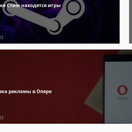
пке Стим находятся игры
22
вка рекламы в Опере
22