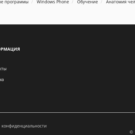
ые программы
Windows Phone
Обучение
Анатомия чел
РМАЦИЯ
кты
ма
а конфиденциальности
© 