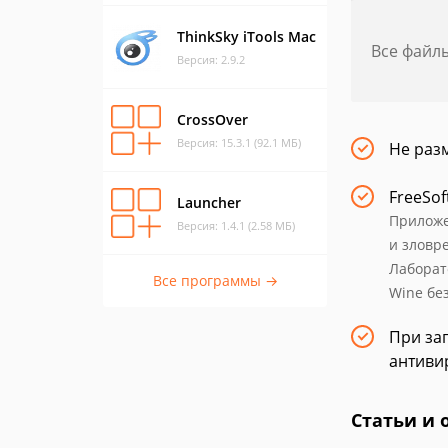
ThinkSky iTools Mac
Все файл
Версия: 2.9.2
CrossOver
Версия: 15.3.1 (92.1 МБ)
Не раз
FreeSof
Launcher
Приложе
Версия: 1.4.1 (2.58 МБ)
и зловр
Лаборат
Все программы →
Wine без
При заг
антиви
Статьи и 