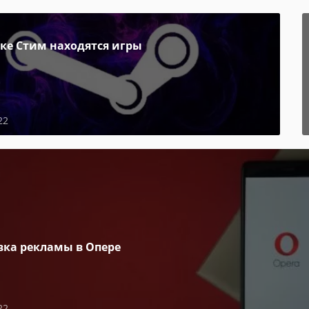
пке Стим находятся игры
22
вка рекламы в Опере
22