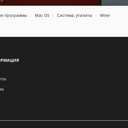
ые программы
Mac OS
Система, утилиты
Wine
РМАЦИЯ
кты
ма