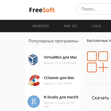
WINDOWS
MAC OS
LINUX
Популярные программы
Бесплатные 
VirtualBox для Mac
Версия: 7.0.4 (126.84 МБ)
CCleaner для Mac
Версия: 1.18 (2.92 МБ)
R-Studio для macOS
Скачать 
Версия: 6.4 build (67.39
МБ)