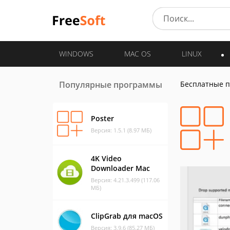
WINDOWS
MAC OS
LINUX
Популярные программы
Бесплатные 
Poster
Версия: 1.5.1 (8.97 МБ)
4K Video
Downloader Mac
Версия: 4.21.3.499 (117.06
МБ)
ClipGrab для macOS
Версия: 3.9.6 (85.27 МБ)