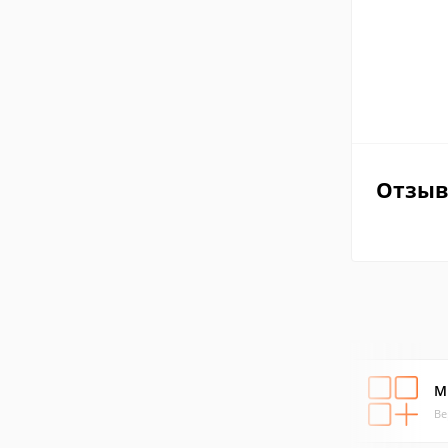
Отзы
M
Ве