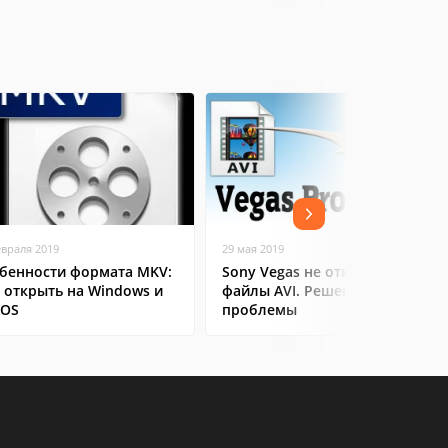
евраля 2019
29 мая 2019
бенности формата MKV:
Sony Vegas не открывает
 открыть на Windows и
файлы AVI. Решение
cOS
проблемы