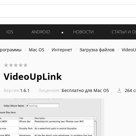
IOS
ANDROID
НОВОСТИ
СТАТЬИ И 
программы
Mac OS
Интернет
Загрузка файлов
VideoU
VideoUpLink
Версия:
1.6.1
Лицензия:
Бесплатно для Mac OS
264 