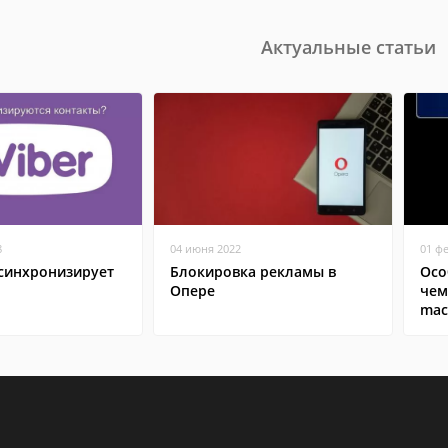
Актуальные статьи
8
04 июня 2022
01 ф
 синхронизирует
Блокировка рекламы в
Осо
Опере
чем
ma