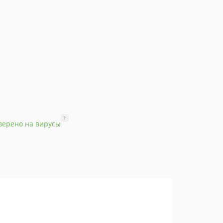
?
верено на вирусы