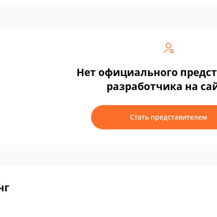
Нет официального предс
разработчика на са
Стать представителем
нг