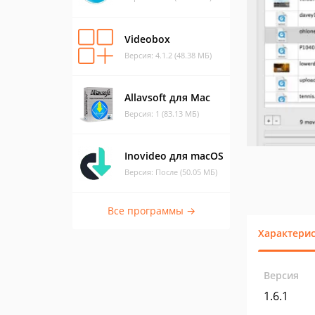
Videobox
Версия: 4.1.2 (48.38 МБ)
Allavsoft для Mac
Версия: 1 (83.13 МБ)
Inovideo для macOS
Версия: После (50.05 МБ)
Все программы →
Характери
Версия
1.6.1