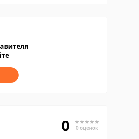
тавителя
йте
0
0 оценок