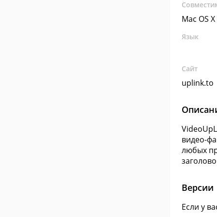
Совмести
Mac OS X
Язык
Сайт
uplink.to
Описан
VideoUpL
видео-фа
любых пр
заголово
Версии
Если у в