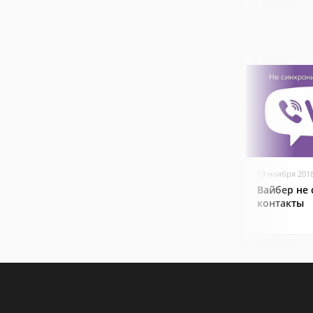
19 ноября 201
Вайбер не
контакты