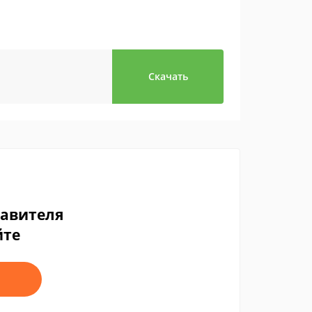
Скачать
тавителя
йте