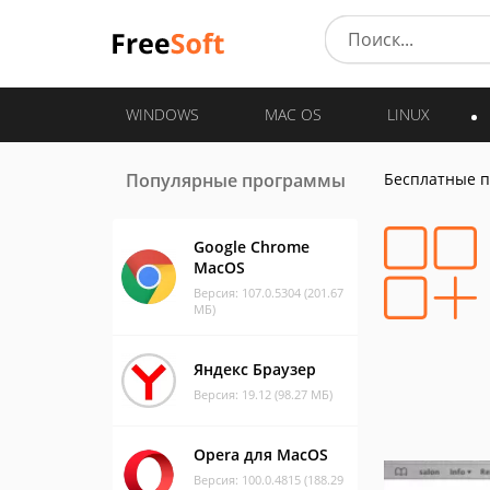
WINDOWS
MAC OS
LINUX
Популярные программы
Бесплатные 
Google Chrome
MacOS
Версия: 107.0.5304 (201.67
МБ)
Яндекс Браузер
Версия: 19.12 (98.27 МБ)
Opera для MacOS
Версия: 100.0.4815 (188.29