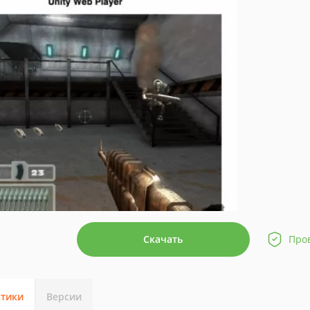
Скачать
Про
стики
Версии