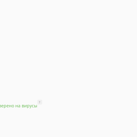
?
верено на вирусы