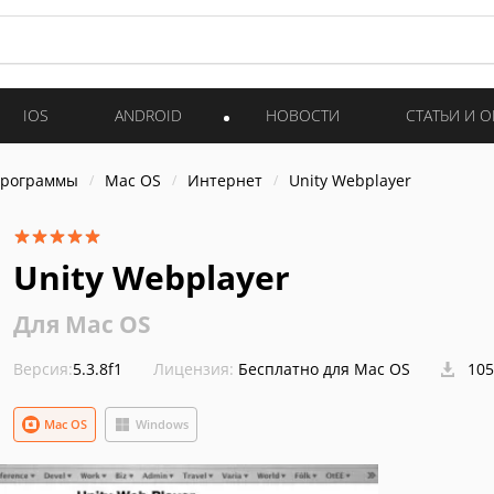
IOS
ANDROID
НОВОСТИ
СТАТЬИ И 
программы
Mac OS
Интернет
Unity Webplayer
Unity Webplayer
Для Mac OS
Версия:
5.3.8f1
Лицензия:
Бесплатно для Mac OS
105
Mac OS
Windows