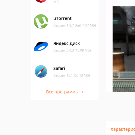
МБ)
uTorrent
Версия: 1.8.7 Buil (4.07 МБ)
Яндекс Диск
Версия: 3.0.3 (18.09 МБ)
Safari
Версия: 13.1 (63.13 МБ)
Все программы →
Характери