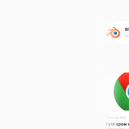
B
Ве
04 июня 2022
Гугл хром 