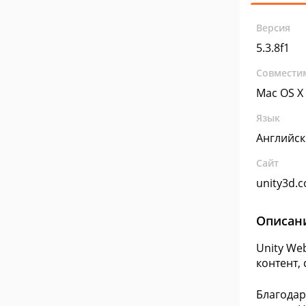
Версия
5.3.8f1
Совмести
Mac OS X
Язык
Английс
Сайт
unity3d.
Описан
Unity We
контент,
Благода