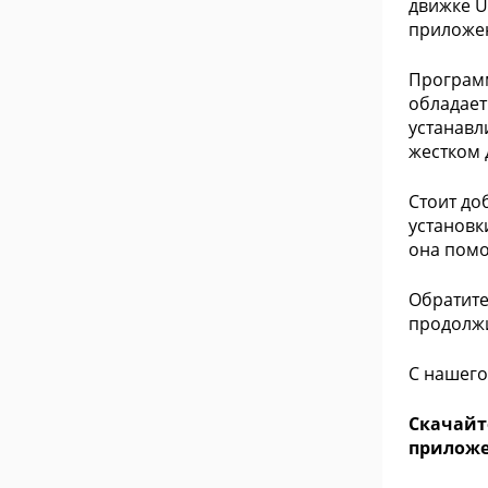
движке U
приложен
Программ
обладает 
устанавл
жестком 
Стоит до
установк
она помо
Обратите
продолжи
С нашего
Скачайт
приложен