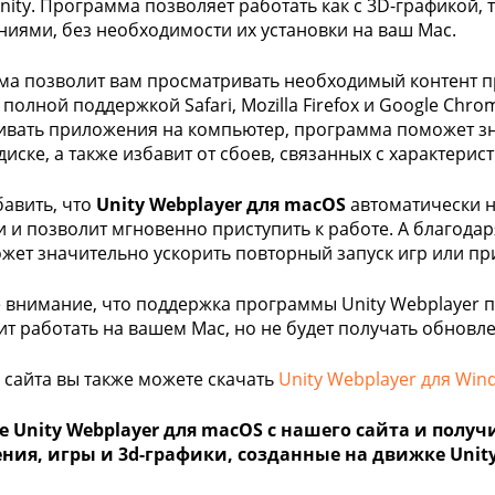
nity. Программа позволяет работать как с 3D-графикой, 
иями, без необходимости их установки на ваш Mac.
а позволит вам просматривать необходимый контент пр
полной поддержкой Safari, Mozilla Firefox и Google Chro
ивать приложения на компьютер, программа поможет зн
диске, а также избавит от сбоев, связанных с характерис
бавить, что
Unity Webplayer для macOS
автоматически н
и и позволит мгновенно приступить к работе. А благода
жет значительно ускорить повторный запуск игр или п
 внимание, что поддержка программы Unity Webplayer п
т работать на вашем Mac, но не будет получать обновле
 сайта вы также можете скачать
Unity Webplayer для Win
е Unity Webplayer для macOS с нашего сайта и полу
ия, игры и 3d-графики, созданные на движке Unity,