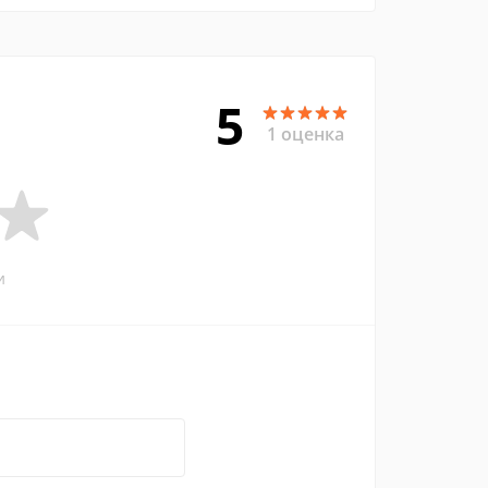
5
1 оценка
и