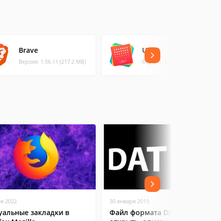
Brave
Uplet
Версия: 1.56.11 (217.2 МБ)
Версия: 1.1.100 (6.57 МБ)
ая 2022
30 января 2019
уальные закладки в
Файл формата DAT: чем