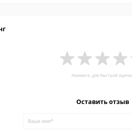
нг
Нажмите, для быстрой оценк
Оставить отзыв
Ваше имя*