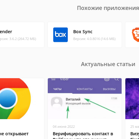
Похожие приложения
lender
Box Sync
рсия: 3.6.2 (264.72 МБ)
Версия: 4.0.8016 (14.6 МБ)
Актуальные статьи
04 июня 2022
25 м
не открывает
Верифицировать контакт в
Виз