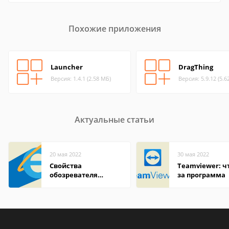
Похожие приложения
Launcher
DragThing
Версия: 1.4.1 (2.58 МБ)
Версия: 5.9.12 (5.6
Актуальные статьи
20 мая 2022
30 мая 2022
Свойства
Teamviewer: чт
обозревателя
за программа
Internet Explorer где
находится