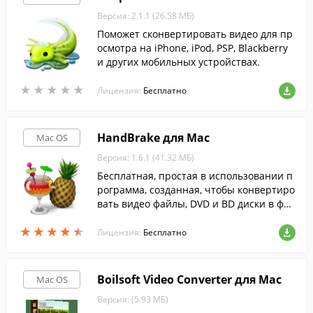
Версия: 2.1.1 (26.58 МБ)
Поможет сконвертировать видео для пр
осмотра на iPhone, iPod, PSP, Blackberry
и других мобильных устройствах.
★
★
★
★
★
★
★
★
★
★
Лицензия:
Бесплатно
HandBrake для Mac
Mac OS
Версия: 1.6.1 (41.32 МБ)
Бесплатная, простая в использовании п
рограмма, созданная, чтобы конвертиро
вать видео файлы, DVD и BD диски в фор
мат MP4 или MKV.
★
★
★
★
★
★
★
★
★
★
Лицензия:
Бесплатно
Boilsoft Video Converter для Mac
Mac OS
Версия: (5.93 МБ)