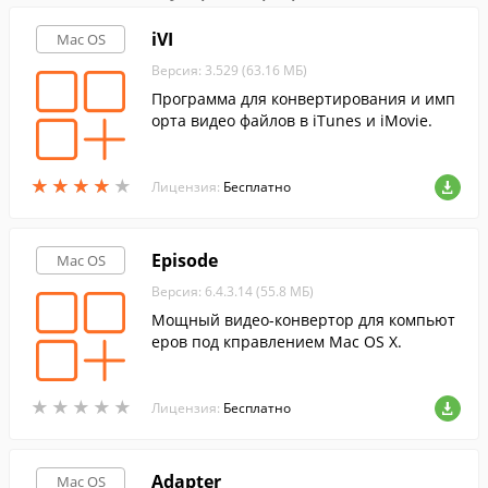
iVI
Mac OS
Версия: 3.529 (63.16 МБ)
Программа для конвертирования и имп
орта видео файлов в iTunes и iMovie.
★
★
★
★
★
★
★
★
★
★
Лицензия:
Бесплатно
Episode
Mac OS
Версия: 6.4.3.14 (55.8 МБ)
Мощный видео-конвертор для компьют
еров под кправлением Mac OS X.
★
★
★
★
★
★
★
★
★
★
Лицензия:
Бесплатно
Adapter
Mac OS