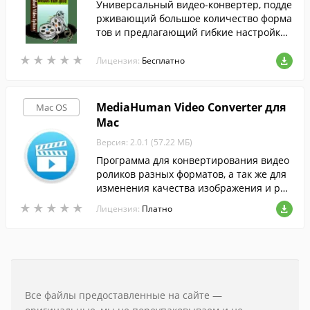
Универсальный видео-конвертер, подде
рживающий большое количество форма
тов и предлагающий гибкие настройки
конвертирования.
★
★
★
★
★
★
★
★
★
★
Лицензия:
Бесплатно
MediaHuman Video Converter для
Mac OS
Mac
Версия: 2.0.1 (57.22 МБ)
Программа для конвертирования видео
роликов разных форматов, а так же для
изменения качества изображения и раз
мера конечного файла.
★
★
★
★
★
★
★
★
★
★
Лицензия:
Платно
Все файлы предоставленные на сайте —