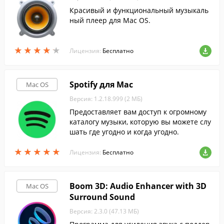
Красивый и функциональный музыкаль
ный плеер для Mac OS.
★
★
★
★
★
★
★
★
★
★
Лицензия:
Бесплатно
Spotify для Mac
Mac OS
Версия: 1.2.18.999 (2 МБ)
Предоставляет вам доступ к огромному
каталогу музыки, которую вы можете слу
шать где угодно и когда угодно.
★
★
★
★
★
★
★
★
★
★
Лицензия:
Бесплатно
Boom 3D: Audio Enhancer with 3D
Mac OS
Surround Sound
Версия: 2.3.0 (47.13 МБ)