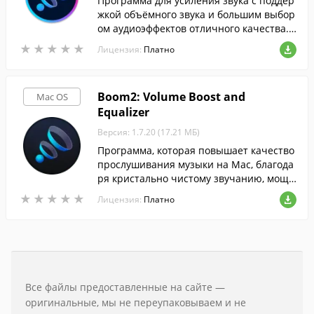
Программа для усиления звука с поддер
жкой объёмного звука и большим выбор
ом аудиоэффектов отличного качества.
Версия программы для Mac.
★
★
★
★
★
★
★
★
★
★
Лицензия:
Платно
Boom2: Volume Boost and
Mac OS
Equalizer
Версия: 1.7.20 (17.21 МБ)
Программа, которая повышает качество
прослушивания музыки на Mac, благода
ря кристально чистому звучанию, мощн
ым басам и интуитивно понятному инте
★
★
★
★
★
★
★
★
★
★
Лицензия:
Платно
рфейсу.
Все файлы предоставленные на сайте —
оригинальные, мы не переупаковываем и не