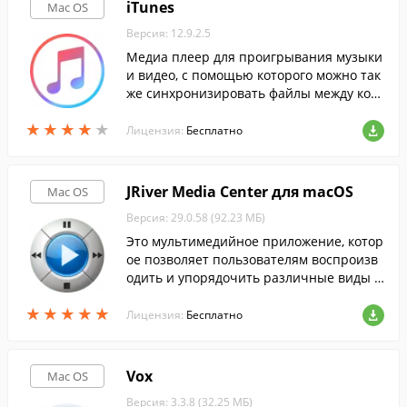
iTunes
Mac OS
Версия: 12.9.2.5
Медиа плеер для проигрывания музыки
и видео, с помощью которого можно так
же синхронизировать файлы между ком
пьютером и iPhone, iPod и iPad.
★
★
★
★
★
★
★
★
★
★
Лицензия:
Бесплатно
JRiver Media Center для macOS
Mac OS
Версия: 29.0.58 (92.23 МБ)
Это мультимедийное приложение, котор
ое позволяет пользователям воспроизв
одить и упорядочить различные виды м
едиа файлов на компьютере с macOS.
★
★
★
★
★
★
★
★
★
★
Лицензия:
Бесплатно
Vox
Mac OS
Версия: 3.3.8 (32.25 МБ)