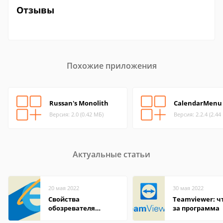
Отзывы
Похожие приложения
Russan's Monolith
CalendarMenu
Версия: 2.0 (0.42 МБ)
Версия: 2.2.4 (2.44
Актуальные статьи
20 мая 2022
30 мая 2022
Свойства
Teamviewer: чт
обозревателя
за программа
Internet Explorer где