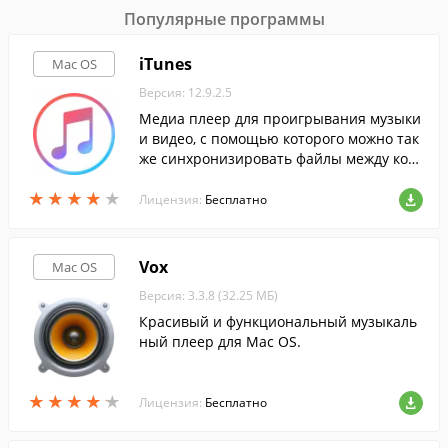
Популярные программы
iTunes
Mac OS
Версия: 12.9.2.5
Медиа плеер для проигрывания музыки
и видео, с помощью которого можно так
же синхронизировать файлы между ком
пьютером и iPhone, iPod и iPad.
★
★
★
★
★
★
★
★
★
★
Лицензия:
Бесплатно
Vox
Mac OS
Версия: 3.3.8 (32.25 МБ)
Красивый и функциональный музыкаль
ный плеер для Mac OS.
★
★
★
★
★
★
★
★
★
★
Лицензия:
Бесплатно