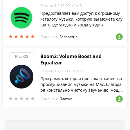
Версия: 1.2.18.999 (2 МБ)
Предоставляет вам доступ к огромному
каталогу музыки, которую вы можете слу
шать где угодно и когда угодно.
★
★
★
★
★
★
★
★
★
★
Лицензия:
Бесплатно
Boom2: Volume Boost and
Mac OS
Equalizer
Версия: 1.7.20 (17.21 МБ)
Программа, которая повышает качество
прослушивания музыки на Mac, благода
ря кристально чистому звучанию, мощн
ым басам и интуитивно понятному инте
★
★
★
★
★
★
★
★
★
★
Лицензия:
Платно
рфейсу.