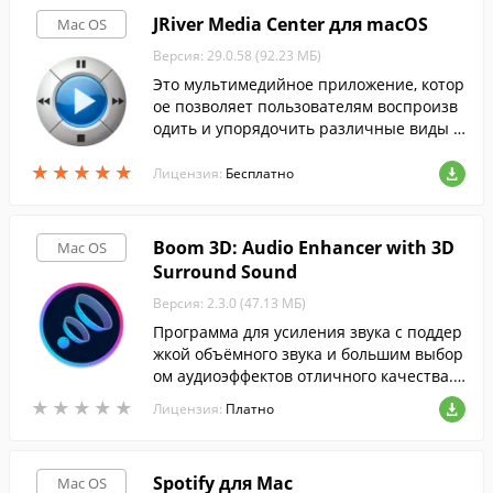
JRiver Media Center для macOS
Mac OS
Версия: 29.0.58 (92.23 МБ)
Это мультимедийное приложение, котор
ое позволяет пользователям воспроизв
одить и упорядочить различные виды м
едиа файлов на компьютере с macOS.
★
★
★
★
★
★
★
★
★
★
Лицензия:
Бесплатно
Boom 3D: Audio Enhancer with 3D
Mac OS
Surround Sound
Версия: 2.3.0 (47.13 МБ)
Программа для усиления звука с поддер
жкой объёмного звука и большим выбор
ом аудиоэффектов отличного качества.
Версия программы для Mac.
★
★
★
★
★
★
★
★
★
★
Лицензия:
Платно
Spotify для Mac
Mac OS