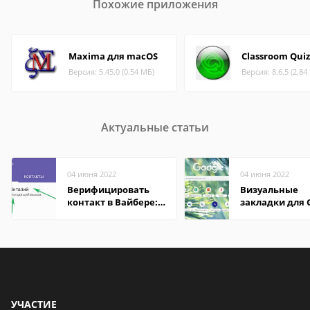
Похожие приложения
Maxima для macOS
Classroom Qui
Версия: 5.45.0 (0.54 МБ)
Версия: 8.6.5 (2.84
Актуальные статьи
04 июня 2022
04 июня 2022
Верифицировать
Визуальные
контакт в Вайбере:
закладки для 
что это значит
Chrome
УЧАСТИЕ