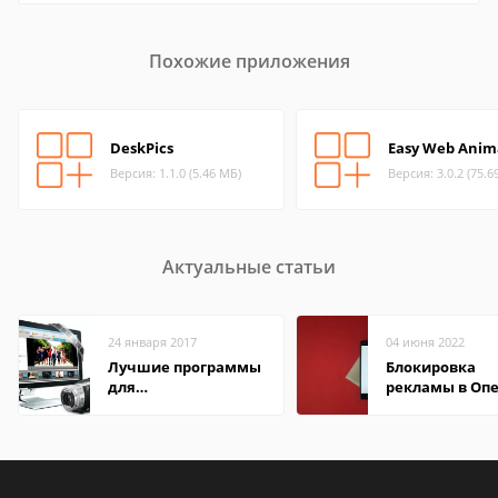
Похожие приложения
DeskPics
Easy Web Anim
Версия: 1.1.0 (5.46 МБ)
Версия: 3.0.2 (75.6
Актуальные статьи
24 января 2017
04 июня 2022
Лучшие программы
Блокировка
для
рекламы в Оп
редактирования
видео: подробные
обзоры