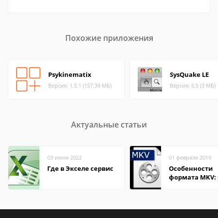
Похожие приложения
Psykinematix
SysQuake LE
Версия: 1.5.1 (157.39 МБ)
Версия: 6.5 (3 МБ)
Актуальные статьи
03 июня 2022
01 февраля 2019
Где в Экселе сервис
Особенности
формата MKV:
открыть на Wi
и macOS