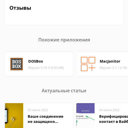
Отзывы
Похожие приложения
DOSBox
MacJanitor
Версия: 0.74-3 (3.93 МБ)
Версия: 2.1.1 (1.06
Актуальные статьи
03 июня 2022
04 июня 2022
Ваше соединение
Верифициров
не защищено
контакт в Вай
firefox: как
что это значит