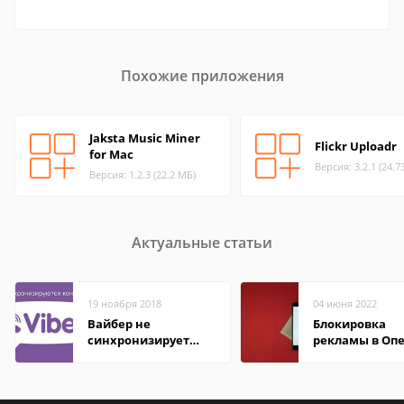
Похожие приложения
Jaksta Music Miner
Flickr Uploadr
for Mac
Версия: 3.2.1 (24.7
Версия: 1.2.3 (22.2 МБ)
Актуальные статьи
19 ноября 2018
04 июня 2022
Вайбер не
Блокировка
синхронизирует
рекламы в Оп
контакты