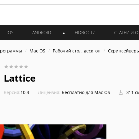
IOS
ANDROID
НОВОСТИ
СТАТЬИ И 
программы
Mac OS
Рабочий стол, десктоп
Скринсейвер
Lattice
Версия:
10.3
Лицензия:
Бесплатно для Mac OS
311 с