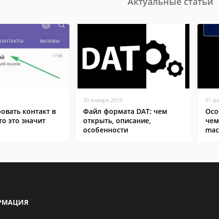
Актуальные статьи
30 января 2019
01 ф
овать контакт в
Файл формата DAT: чем
Осо
то это значит
открыть, описание,
чем
особенности
ma
РМАЦИЯ