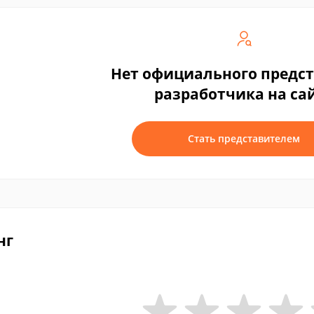
Нет официального предс
разработчика на са
Стать представителем
нг