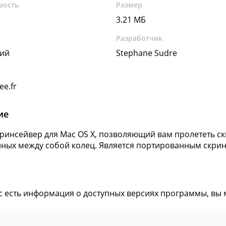
мость
Размер
3.21 МБ
Разработчик
кий
Stephane Sudre
ee.fr
ие
Скринсейвер для Mac OS X, позволяющий вам пролететь 
ных между собой колец. Является портированным скри
ас есть информация о доступных версиях программы, вы