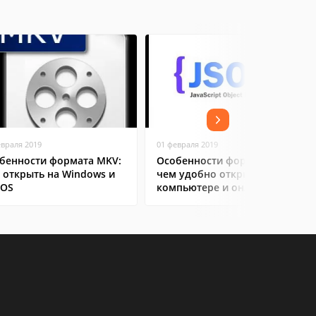
евраля 2019
01 февраля 2019
бенности формата MKV:
Особенности формата JSON:
 открыть на Windows и
чем удобно открыть на
cOS
компьютере и онлайн