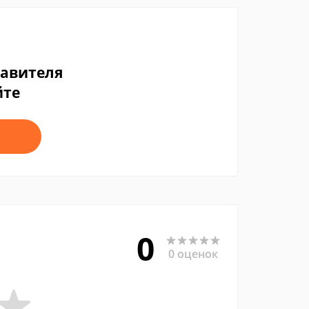
тавителя
йте
0
0 оценок