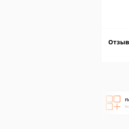
Отзы
Fl
Ве