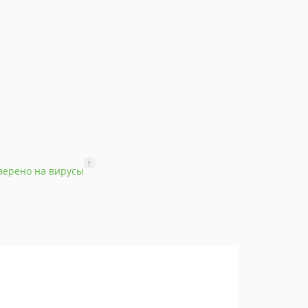
?
верено на вирусы