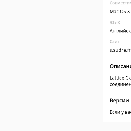
Совмести
Mac OS X
Язык
Английс
Сайт
s.sudre.fr
Описан
Lattice 
соединен
Версии
Если у в