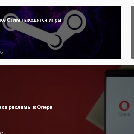
пке Стим находятся игры
22
вка рекламы в Опере
22