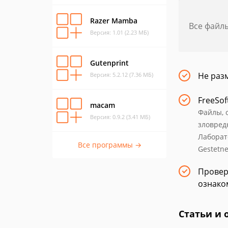
Razer Mamba
Все файл
Версия: 1.01 (2.23 МБ)
Gutenprint
Не раз
Версия: 5.2.12 (7.36 МБ)
FreeSof
macam
Файлы, 
Версия: 0.9.2 (3.41 МБ)
зловред
Лаборат
Все программы →
Gestetne
Провер
ознаком
Статьи и 