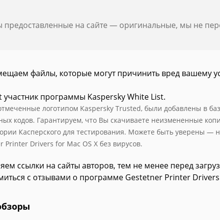
ы предоставленные на сайте — оригинальные, мы не пе
мещаем файлы, которые могут причинить вред вашему у
t участник программы Kaspersky White List.
отмеченные логотипом Kaspersky Trusted, были добавлены в базу
ных кодов. Гарантируем, что Вы скачиваете неизмененные коп
ории Касперского для тестирования. Можете быть уверены — н
r Printer Drivers for Mac OS X без вирусов.
яем ссылки на сайты авторов, тем не менее перед загру
иться с отзывами о программе Gestetner Printer Drivers
обзоры