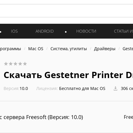
IOS
ANDROID
НОВОСТИ
СТАТЬИ 
программы
Mac OS
Система, утилиты
Драйверы
Geste
Скачать Gestetner Printer D
Версия:
10.0
Лицензия:
Бесплатно для Mac OS
306 с
с сервера Freesoft (Версия: 10.0)
Fre