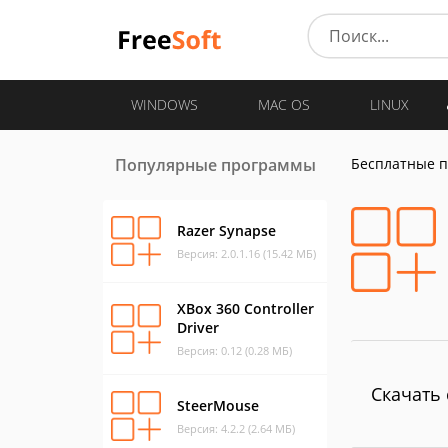
WINDOWS
MAC OS
LINUX
Популярные программы
Бесплатные 
Razer Synapse
Версия: 2.0.1.16 (15.42 МБ)
XBox 360 Controller
Driver
Версия: 0.12 (0.28 МБ)
Скачать 
SteerMouse
Версия: 4.2.2 (2.64 МБ)