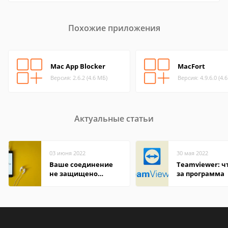
Похожие приложения
Mac App Blocker
MacFort
Версия: 2.6.2 (4.6 МБ)
Версия: 4.9.6.0 (4.
Актуальные статьи
03 июня 2022
30 мая 2022
Ваше соединение
Teamviewer: чт
не защищено
за программа
firefox: как
исправить