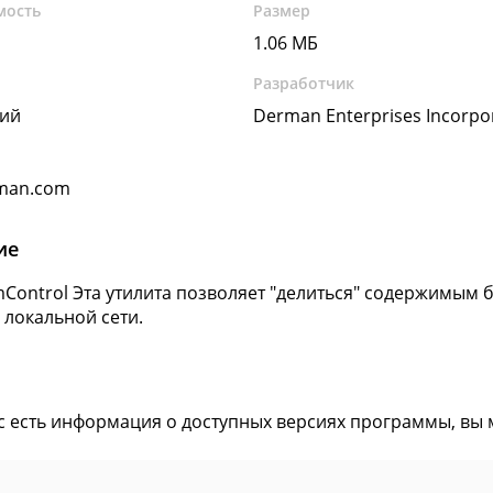
мость
Размер
1.06 МБ
Разработчик
кий
Derman Enterprises Incorpo
man.com
ие
Control Эта утилита позволяет "делиться" содержимым 
 локальной сети.
ас есть информация о доступных версиях программы, вы