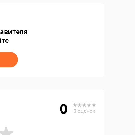
тавителя
йте
0
0 оценок