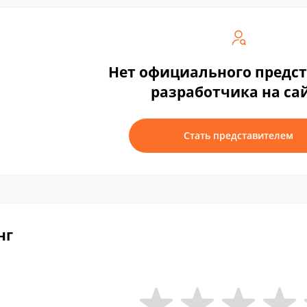
Нет официального предс
разработчика на са
Стать представителем
нг