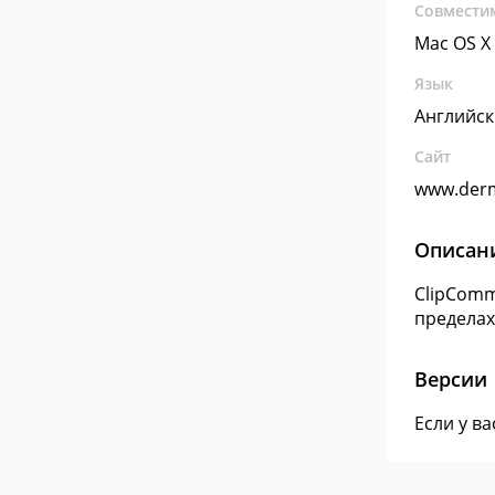
Совмести
Mac OS X
Язык
Английс
Сайт
www.der
Описан
ClipComm
пределах
Версии
Если у в