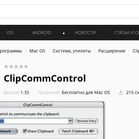
IOS
ANDROID
НОВОСТИ
СТАТЬИ И 
программы
Mac OS
Система, утилиты
Расширения
Cl
ClipCommControl
Версия:
1.35
Лицензия:
Бесплатно для Mac OS
215 с