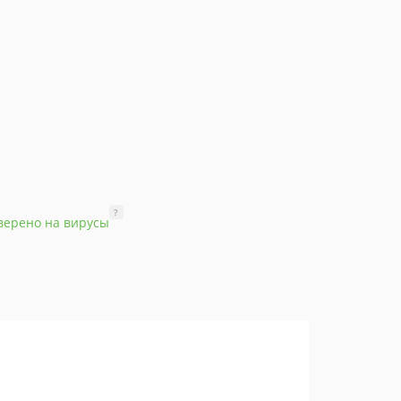
?
верено на вирусы