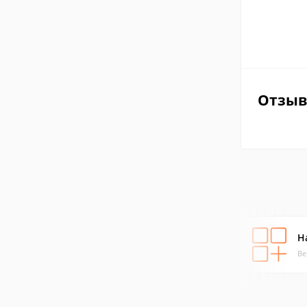
Отзы
H
Ве