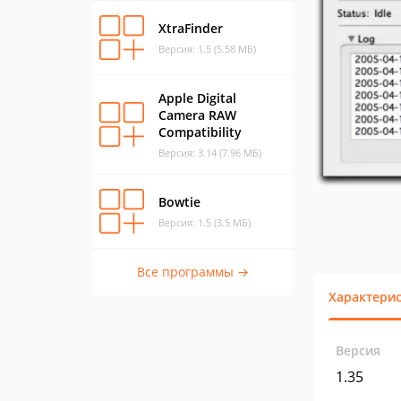
XtraFinder
Версия: 1.5 (5.58 МБ)
Apple Digital
Camera RAW
Compatibility
Версия: 3.14 (7.96 МБ)
Bowtie
Версия: 1.5 (3.5 МБ)
Все программы →
Характери
Версия
1.35