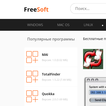
WINDOWS
MAC OS
LINUX
Популярные программы
Бесплатные 
MAI
Версия: 1.0 (0.02 МБ)
TotalFinder
Версия: 1.5.22 (7.44 МБ)
Quokka
Версия: 2.0 (1.69 МБ)