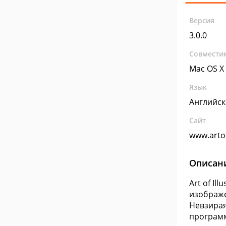
Версия
3.0.0
Совмести
Mac OS X
Язык
Английс
Сайт
www.artof
Описан
Art of I
изображе
Невзирая
программ