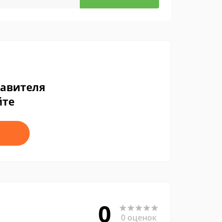
тавителя
йте
0
0 оценок