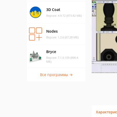
3D Coat
Версия: 4.9.72 (973.82 МБ)
Nodes
Версия: 1.2.6 (67.28 МБ)
Bryce
Версия: 7.1.0.109 (898.4
МБ)
Все программы →
Характери