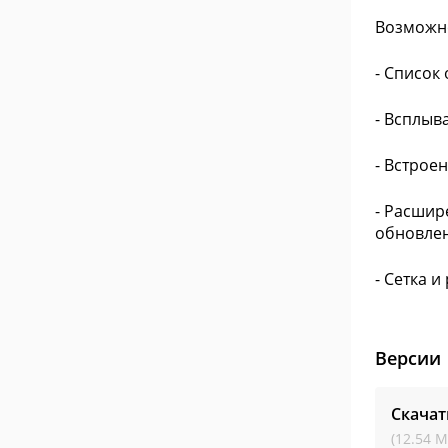
Возможн
- Список
- Всплыв
- Встрое
- Расшир
обновлен
- Сетка 
Версии
Скачат
(12.54 М