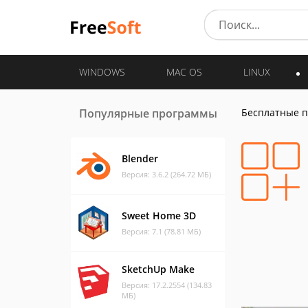
WINDOWS
MAC OS
LINUX
Популярные программы
Бесплатные 
Blender
Версия: 3.6.2 (264.72 МБ)
Sweet Home 3D
Версия: 7.1 (78.81 МБ)
SketchUp Make
Версия: 17.2.2554 (134.83
МБ)