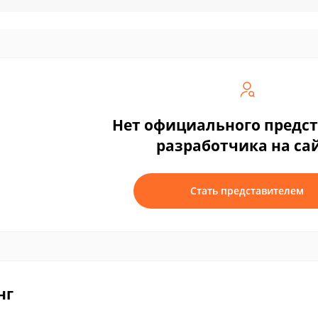
Нет официального предс
разработчика на са
Стать представителем
нг