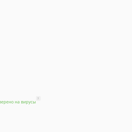
?
верено на вирусы