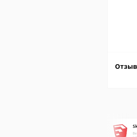
Отзы
S
Ве