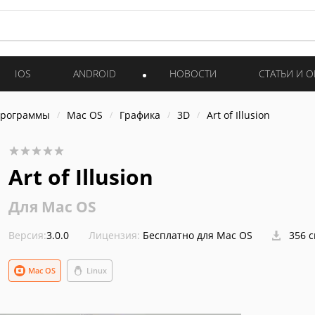
IOS
ANDROID
НОВОСТИ
СТАТЬИ И 
программы
Mac OS
Графика
3D
Art of Illusion
Art of Illusion
Для Mac OS
Версия:
3.0.0
Лицензия:
Бесплатно для Mac OS
356 
Mac OS
Linux