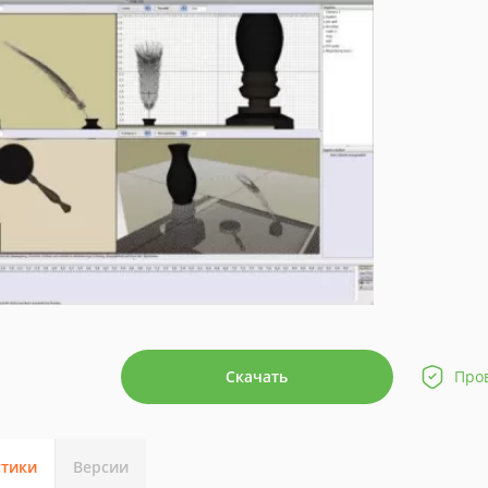
Скачать
Про
стики
Версии