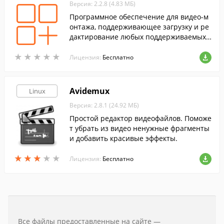
Версия: 2.2.8 (4.83 МБ)
Программное обеспечение для видео-м
онтажа, поддерживающее загрузку и ре
дактирование любых поддерживаемых
декодером Mplayer видеофайлов.
★
★
★
★
★
★
★
★
★
★
Лицензия:
Бесплатно
Avidemux
Linux
Версия: 2.8.1 (24.92 МБ)
Простой редактор видеофайлов. Поможе
т убрать из видео ненужные фрагменты
и добавить красивые эффекты.
★
★
★
★
★
★
★
★
★
★
Лицензия:
Бесплатно
Все файлы предоставленные на сайте —