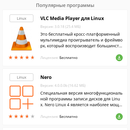
Популярные программы
VLC Media Player для Linux
Linux
Версия: 3.0.18 (25.4 МБ)
Это бесплатный кросс-платформенный
мультимедиа проигрыватель и фреймво
рк, который воспроизводит большинств
о мультимедийных файлов, а также DVD,
★
★
★
★
★
★
★
★
★
★
Audio CD, VCD и т.д.
Лицензия:
Бесплатно
Nero
Linux
Версия: 4.0.0.0b (16.62 МБ)
Cпециальная версия многофункциональ
ной программы записи дисков для Linu
x. Nero Linux 4 является наиболее мощн
ым и универсальным приложением для
★
★
★
★
★
★
★
★
★
★
записи в ОС Linux.
Лицензия:
Бесплатно