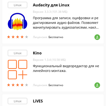
Audacity для Linux
Linux
Версия: 3.3.3 (101.38 МБ)
Программа для записи, оцифровки и ре
дактирования аудио файлов. Позволяет
манипулировать аудиозаписями, наклад
ывать эффекты и регулировать прочие
★
★
★
★
★
★
★
★
★
★
параметры.
Лицензия:
Бесплатно
Kino
Linux
Версия: 1.3.4 (10.58 МБ)
Функциональный видеоредактор для не
линейного монтажа.
★
★
★
★
★
★
★
★
★
★
Лицензия:
Бесплатно
LiVES
Linux