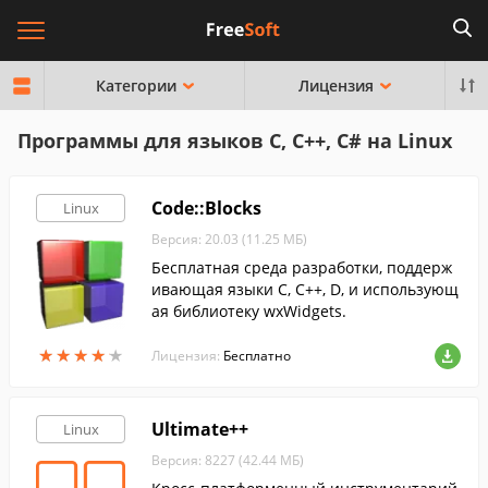
Категории
Лицензия
Программы для языков C, C++, C# на Linux
Code::Blocks
Linux
Версия: 20.03 (11.25 МБ)
Бесплатная среда разработки, поддерж
ивающая языки С, С++, D, и использующ
ая библиотеку wxWidgets.
★
★
★
★
★
★
★
★
★
★
Лицензия:
Бесплатно
Ultimate++
Linux
Версия: 8227 (42.44 МБ)