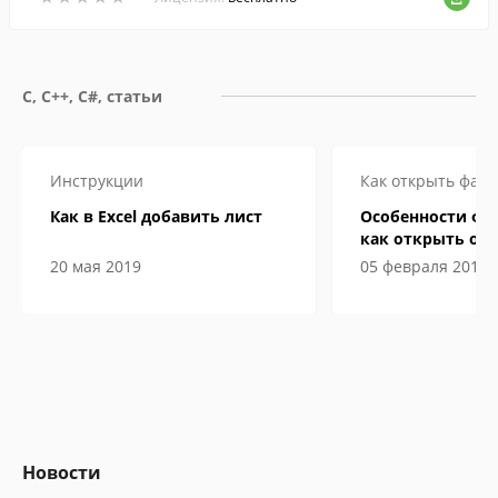
и трансиверами.
C, C++, C#, статьи
Инструкции
Как открыть файл
Как в Excel добавить лист
Особенности фа
как открыть онл
компьютере
20 мая 2019
05 февраля 2019
Новости