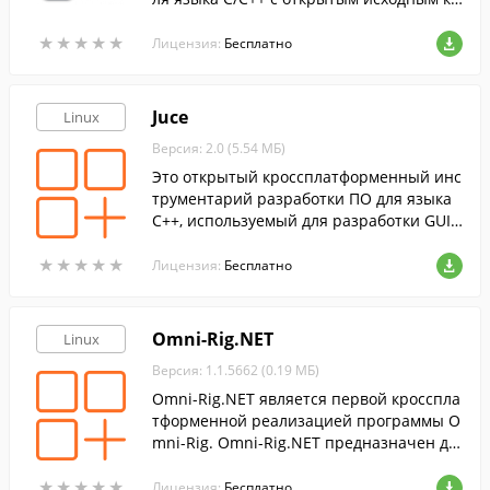
дом.
★
★
★
★
★
★
★
★
★
★
Лицензия:
Бесплатно
Juce
Linux
Версия: 2.0 (5.54 МБ)
Это открытый кроссплатформенный инс
трументарий разработки ПО для языка
C++, используемый для разработки GUI
приложений и плагинов.
★
★
★
★
★
★
★
★
★
★
Лицензия:
Бесплатно
Omni-Rig.NET
Linux
Версия: 1.1.5662 (0.19 МБ)
Omni-Rig.NET является первой кросспла
тформенной реализацией программы O
mni-Rig. Omni-Rig.NET предназначен дл
я внедрения в различные проекты возм
★
★
★
★
★
★
★
★
★
★
ожность управлять радиолюбительским
Лицензия:
Бесплатно