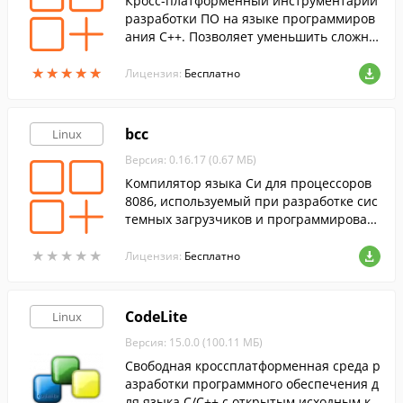
Кросс-платформенный инструментарий
разработки ПО на языке программиров
ания C++. Позволяет уменьшить сложно
сть десктопных программ за счёт интен
★
★
★
★
★
★
★
★
★
★
сивного использования особенностей C
Лицензия:
Бесплатно
++.
bcc
Linux
Версия: 0.16.17 (0.67 МБ)
Компилятор языка Си для процессоров
8086, используемый при разработке сис
темных загрузчиков и программирован
ия кода BIOS.
★
★
★
★
★
★
★
★
★
★
Лицензия:
Бесплатно
CodeLite
Linux
Версия: 15.0.0 (100.11 МБ)
Свободная кроссплатформенная среда р
азработки программного обеспечения д
ля языка С/С++ с открытым исходным ко