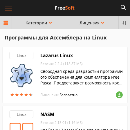
Категории
Лицензия
Программы для Ассемблера на Linux
Lazarus Linux
Linux
Версия: 2.2.4 (118.87 МБ)
Свободная среда разработки программн
ого обеспечения для компилятора Free
Pascal.Предоставляет возможность крос
сплатформенной разработки приложен
★
★
★
★
★
★
★
★
★
★
ий в Delphi-подобном окружении.
Лицензия:
Бесплатно
NASM
Linux
Версия: 2.13.01 (1.16 МБ)