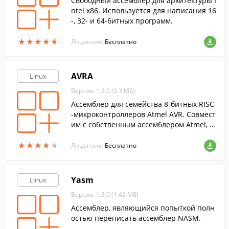
Cвободный ассемблер для архитектуры I
ntel x86. Используется для написания 16
-, 32- и 64-битных программ.
★
★
★
★
★
★
★
★
★
★
Лицензия:
Бесплатно
AVRA
Linux
Версия: 1.3.0 (0.3 МБ)
Ассемблер для семейства 8-битных RISC
-микроконтроллеров Atmel AVR. Совмест
им с собственным ассемблером Atmel, н
о имеет улучшенную поддержку макрос
★
★
★
★
★
★
★
★
★
★
ов и дополнительные директивы препр
Лицензия:
Бесплатно
оцессора.
Yasm
Linux
Версия: 1.3.0 (1.42 МБ)
Ассемблер, являющийся попыткой полн
остью переписать ассемблер NASM.