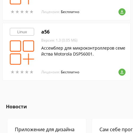
★
★
★
★
★
★
★
★
★
★
Лицензия:
Бесплатно
a56
Linux
Версия: 1.3 (0.05 МБ)
Ассемблер для микроконтроллеров семе
йства Motorola DSP56001.
★
★
★
★
★
★
★
★
★
★
Лицензия:
Бесплатно
Новости
Приложение для дизайна
Сам себе прог